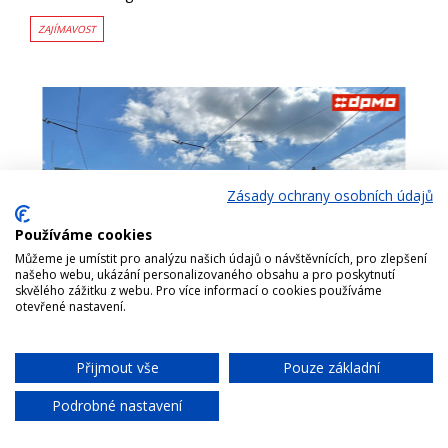
ZAJÍMAVOST
Zásady ochrany osobních údajů
Používáme cookies
Můžeme je umístit pro analýzu našich údajů o návštěvnících, pro zlepšení
našeho webu, ukázání personalizovaného obsahu a pro poskytnutí
skvělého zážitku z webu. Pro více informací o cookies používáme
otevřené nastavení.
NOVÁ HALA ODSTAVŮ TRAMVAJÍ SE OTEVŘE V
PÁTEK 22.9. A V SOBOTU 23.9. VEŘEJNOSTI
Zveme širokou veřejnost k prohlídce nové haly odstavů
Přijmout vše
Pouze základní
Chat
tramvají v Jeremenkově ulici v Olomouci. Zájemci si mohou
prostory a areál prohlédnut v ...
Podrobné nastavení
VOZOVNA
ZAJÍMAVOST
AKCE