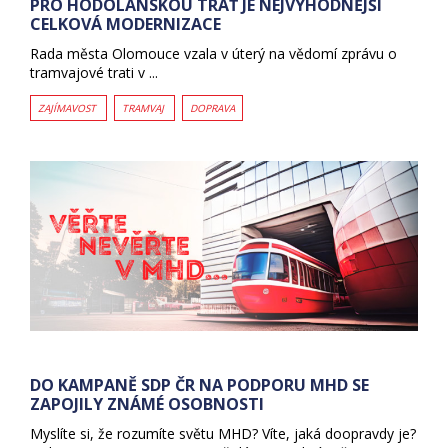
PRO HODOLANSKOU TRAŤ JE NEJVÝHODNĚJŠÍ
CELKOVÁ MODERNIZACE
Rada města Olomouce vzala v úterý na vědomí zprávu o
tramvajové trati v ...
ZAJÍMAVOST
TRAMVAJ
DOPRAVA
DO KAMPANĚ SDP ČR NA PODPORU MHD SE
ZAPOJILY ZNÁMÉ OSOBNOSTI
Myslíte si, že rozumíte světu MHD? Víte, jaká doopravdy je?