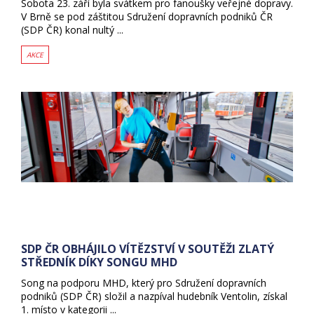
Sobota 23. září byla svátkem pro fanoušky veřejné dopravy.
V Brně se pod záštitou Sdružení dopravních podniků ČR
(SDP ČR) konal nultý ...
AKCE
SDP ČR OBHÁJILO VÍTĚZSTVÍ V SOUTĚŽI ZLATÝ
STŘEDNÍK DÍKY SONGU MHD
Song na podporu MHD, který pro Sdružení dopravních
podniků (SDP ČR) složil a nazpíval hudebník Ventolin, získal
1. místo v kategorii ...