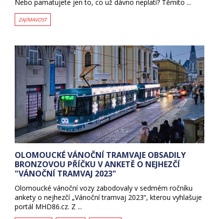
Nebo pamatujete jen to, co už dávno neplatí? Těmito ...
ZAJÍMAVOST
OLOMOUCKÉ VÁNOČNÍ TRAMVAJE OBSADILY
BRONZOVOU PŘÍČKU V ANKETĚ O NEJHEZČÍ
"VÁNOČNÍ TRAMVAJ 2023"
Olomoucké vánoční vozy zabodovaly v sedmém ročníku
ankety o nejhezčí „Vánoční tramvaj 2023“, kterou vyhlašuje
portál MHD86.cz. Z ...