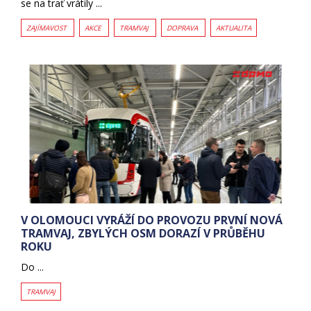
se na trať vrátily ...
ZAJÍMAVOST
AKCE
TRAMVAJ
DOPRAVA
AKTUALITA
V OLOMOUCI VYRÁŽÍ DO PROVOZU PRVNÍ NOVÁ
TRAMVAJ, ZBYLÝCH OSM DORAZÍ V PRŮBĚHU
ROKU
Do ...
TRAMVAJ