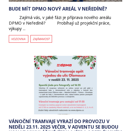
BUDE MÍT DPMO NOVÝ AREÁL V NEŘEDÍNĚ?
Zajímá vás, v jaké fázi je příprava nového areálu
DPMO v Neředíně? Probíhají už projekční práce,
výkupy ...
VOZOVNA
ZAJÍMAVOST
VÁNOČNÍ TRAMVAJE VYRAZÍ DO PROVOZU V
NEDĚLI 23.11. 2025 VEČER, V ADVENTU SE BUDOU