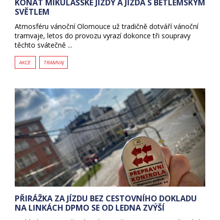
KONAT MIKULÁŠSKÉ JÍZDY A JÍZDA S BETLÉMSKÝM
SVĚTLEM
Atmosféru vánoční Olomouce už tradičně dotváří vánoční
tramvaje, letos do provozu vyrazí dokonce tři soupravy
těchto svátečně ...
AKCE
TRAMVAJ
PŘIRÁŽKA ZA JÍZDU BEZ CESTOVNÍHO DOKLADU
NA LINKÁCH DPMO SE OD LEDNA ZVÝŠÍ