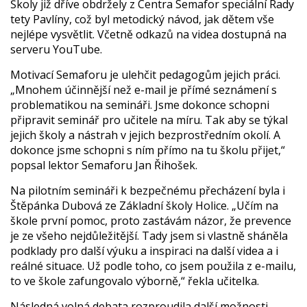
Školy již dříve obdržely z Centra Semafor speciální Rady
tety Pavlíny, což byl metodický návod, jak dětem vše
nejlépe vysvětlit. Včetně odkazů na videa dostupná na
serveru YouTube.
Motivací Semaforu je ulehčit pedagogům jejich práci.
„Mnohem účinnější než e-mail je přímé seznámení s
problematikou na semináři. Jsme dokonce schopni
připravit seminář pro učitele na míru. Tak aby se týkal
jejich školy a nástrah v jejich bezprostředním okolí. A
dokonce jsme schopni s ním přímo na tu školu přijet,“
popsal lektor Semaforu Jan Řihošek.
Na pilotním semináři k bezpečnému přecházení byla i
Štěpánka Dubová ze Základní školy Holice. „Učím na
škole první pomoc, proto zastávám názor, že prevence
je ze všeho nejdůležitější. Tady jsem si vlastně sháněla
podklady pro další výuku a inspiraci na další videa a i
reálné situace. Už podle toho, co jsem použila z e-mailu,
to ve škole zafungovalo výborně,“ řekla učitelka.
Následná volná debata rozproudila další možnosti