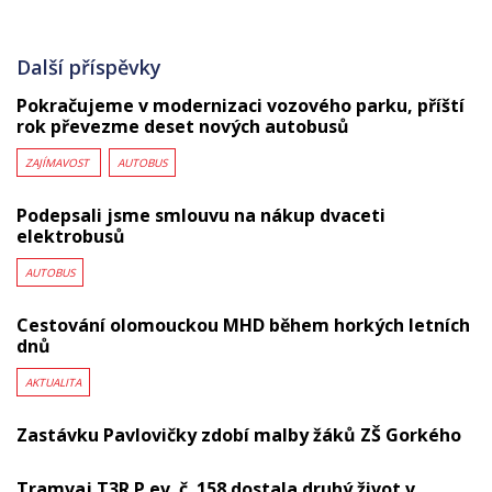
Další příspěvky
Pokračujeme v modernizaci vozového parku, příští
rok převezme deset nových autobusů
ZAJÍMAVOST
AUTOBUS
Podepsali jsme smlouvu na nákup dvaceti
elektrobusů
AUTOBUS
Cestování olomouckou MHD během horkých letních
dnů
AKTUALITA
Zastávku Pavlovičky zdobí malby žáků ZŠ Gorkého
Tramvaj T3R.P ev. č. 158 dostala druhý život v