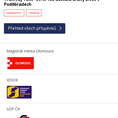
Poděbradech
ZAJÍMAVOST
TRAMVAJ
Přehled všech příspěvků
Magistrát města Olomouce
IDSOK
SDP ČR