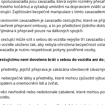
) spoluzavazadla jsou zavazadla, která svými rozměry přesa
ětského kočárku) a vyžadují umístění na dopravcem zvlášť u
estující. Zajišťování bezpečné manipulace s tímto zavazadlem 
) cestovním zavazadlem je zavazadlo cestujícího, které se př
zavřené přepravní smlouvy, a to po předložení jízdního dokla
řijímána k přepravě pouze na dálkových spojích.
) cestující může vzít s sebou do vozidla nejvýše tři zavazadl
e vozidle uloženo tak, aby nebyla ohrožena bezpečnost ostatn
avazadla je nutno respektovat pokyny pověřené osoby,
estujícímu není dovoleno brát s sebou do vozidla ani do
) předměty, jejichž přeprava je zakázána všeobecně závazný
) nebezpečné látky a předměty, které mohou způsobit výbuch
opálení a onemocnění lidí a zvířat,
) věci nevhodně nebo nedokonale zabalené, které mohou pošk
ozidlo,