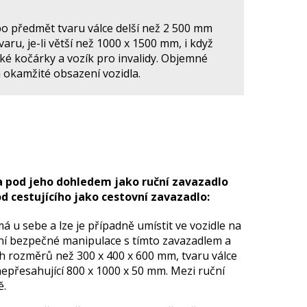
o předmět tvaru válce delší než 2 500 mm
u, je-li větší než 1000 x 1500 mm, i když
ké kočárky a vozík pro invalidy. Objemné
a okamžité obsazení vozidla.
 a pod jeho dohledem jako ruční zavazadlo
d cestujícího jako cestovní zavazadlo:
á u sebe a lze je případně umístit ve vozidle na
ání bezpečné manipulace s tímto zavazadlem a
ch rozměrů než 300 x 400 x 600 mm, tvaru válce
přesahující 800 x 1000 x 50 mm. Mezi ruční
ě.