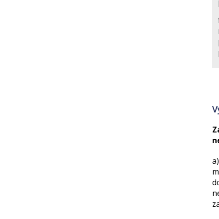
V
Z
n
a
m
d
n
z