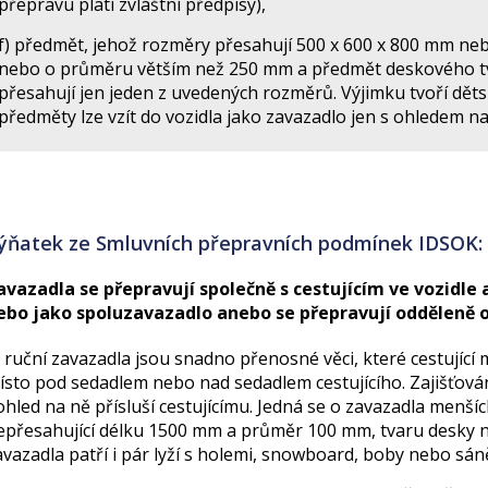
přepravu platí zvláštní předpisy),
f) předmět, jehož rozměry přesahují 500 x 600 x 800 mm neb
nebo o průměru větším než 250 mm a předmět deskového tvar
přesahují jen jeden z uvedených rozměrů. Výjimku tvoří děts
předměty lze vzít do vozidla jako zavazadlo jen s ohledem n
ýňatek ze Smluvních přepravních podmínek IDSOK:
avazadla se přepravují společně s cestujícím ve vozidle
ebo jako spoluzavazadlo anebo se přepravují odděleně o
) ruční zavazadla jsou snadno přenosné věci, které cestující m
ísto pod sedadlem nebo nad sedadlem cestujícího. Zajišťov
ohled na ně přísluší cestujícímu. Jedná se o zavazadla menší
epřesahující délku 1500 mm a průměr 100 mm, tvaru desky ne
avazadla patří i pár lyží s holemi, snowboard, boby nebo sán