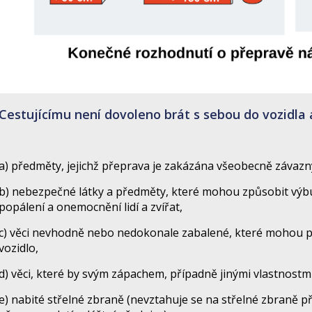
Cestujícímu není dovoleno brát s sebou do vozidla 
a) předměty, jejichž přeprava je zakázána všeobecně závazn
b) nebezpečné látky a předměty, které mohou způsobit výbuc
popálení a onemocnění lidí a zvířat,
c) věci nevhodně nebo nedokonale zabalené, které mohou poš
vozidlo,
d) věci, které by svým zápachem, případně jinými vlastnostmi
e) nabité střelné zbraně (nevztahuje se na střelné zbraně 