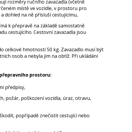
hují rozměry ručního zavazadla (včetně
rčeném místě ve vozidle, v prostoru pro
a dohled na ně přísluší cestujícímu,
ijímá k přepravě na základě samostatně
du cestujícího. Cestovní zavazadla jsou
a do celkové hmotnosti 50 kg. Zavazadlo musí být
ích osob a nebyla jim na obtíž. Při ukládání
 přepravního prostoru:
mi předpisy,
, požár, poškození vozidla, úraz, otravu,
odit, popřípadě znečistit cestující nebo