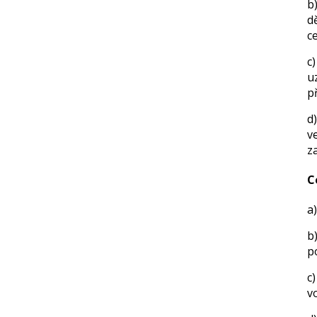
b
d
c
c
u
p
d
v
z
C
a
b
p
c
v