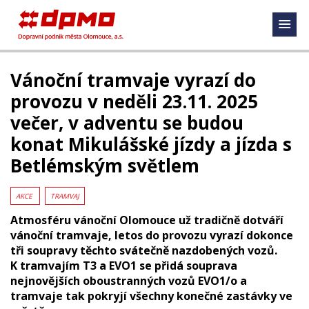
Vánoční tramvaje vyrazí do
provozu v neděli 23.11. 2025
večer, v adventu se budou
konat Mikulášské jízdy a jízda s
Betlémským světlem
AKCE
TRAMVAJ
Atmosféru vánoční Olomouce už tradičně dotváří
vánoční tramvaje, letos do provozu vyrazí dokonce
tři soupravy těchto svátečně nazdobených vozů.
K tramvajím T3 a EVO1 se přidá souprava
nejnovějších oboustranných vozů EVO1/o a
tramvaje tak pokryjí všechny konečné zastávky ve