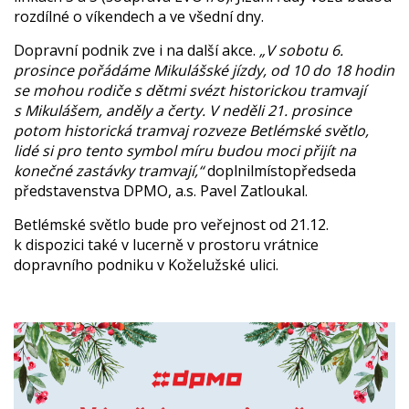
rozdílné o víkendech a ve všední dny.
Dopravní podnik zve i na další akce.
„V sobotu 6.
prosince pořádáme Mikulášské jízdy, od 10 do 18 hodin
se mohou rodiče s dětmi svézt historickou tramvají
s Mikulášem, anděly a čerty. V neděli 21. prosince
potom historická tramvaj rozveze Betlémské světlo,
lidé si pro tento symbol míru budou moci přijít na
konečné zastávky tramvají,“
doplnilmístopředseda
představenstva DPMO, a.s. Pavel Zatloukal.
Betlémské světlo bude pro veřejnost od 21.12.
k dispozici také v lucerně v prostoru vrátnice
dopravního podniku v Koželužské ulici.