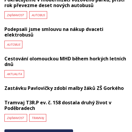
rok převezme deset nových autobusů
ZAJÍMAVOST
AUTOBUS
Podepsali jsme smlouvu na nákup dvaceti
elektrobusů
AUTOBUS
Cestování olomouckou MHD během horkých letních
dnů
AKTUALITA
Zastávku Pavlovičky zdobí malby žáků ZŠ Gorkého
Tramvaj T3R.P ev. č. 158 dostala druhý život v
Poděbradech
ZAJÍMAVOST
TRAMVAJ