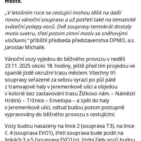
městě.
„V letošním roce se cestující mohou těšit na další
novou vánoční soupravu a už potřetí také na tematické
sváteční polepy vozů. Dvě soupravy tentokrát dostaly
motiv svetru, třetí potom zimní motiv se sněhovými
vločkami,“
přiblížil předseda představenstva DPMO, a.s.
Jaroslav Michalík.
Vánoční vozy vyjedou do běžného provozu v neděli
23.11. 2025 okolo 18. hodiny, ještě před tím projedou ve
spanilé jízdě okružní trasu městem. Všechny tři
soupravy seřazené za sebou vyrazí po půl páté
z tramvajové haly v Jeremenkově ulici a objedou
v koloně bez zastavování trasu Žižkovo nám. – Náměstí
Hrdinů – Tržnice – Envelopa – a zpět do haly
v Jeremenkově ulici, odtud budou potom postupně
vypravovány do běžného provozu s cestujícími.
Vozy budou nasazeny na lince 2 (souprava T3), na lince
č. 4 (souprava EVO1), třetí souprava bude jezdit na
linkách 3 a 5 (souprava EVO1/o). Jízdní řády vozů budou