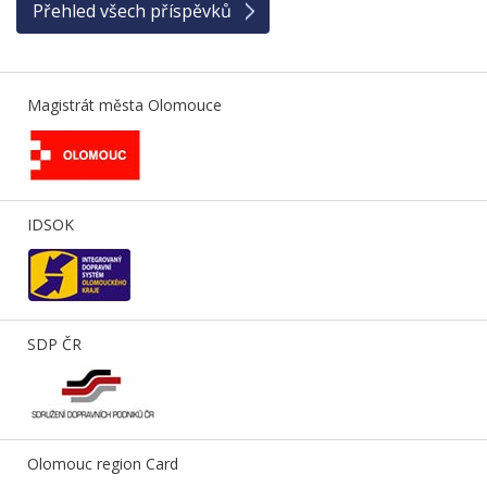
Přehled všech příspěvků
Magistrát města Olomouce
IDSOK
SDP ČR
Olomouc region Card