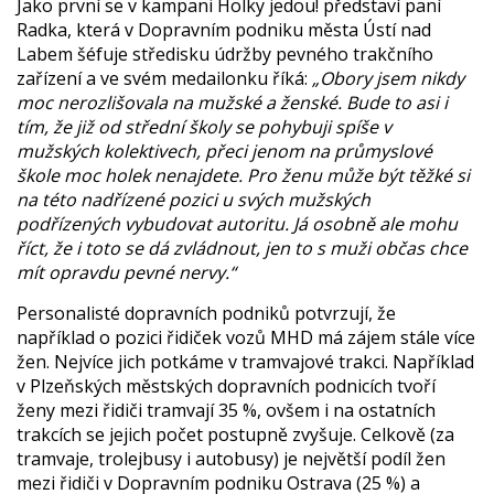
Jako první se v kampani Holky jedou! představí paní
Radka, která v Dopravním podniku města Ústí nad
Labem šéfuje středisku údržby pevného trakčního
zařízení a ve svém medailonku říká:
„
Obory jsem nikdy
moc nerozlišovala na mužské a ženské. Bude to asi i
tím, že již od střední školy se pohybuji spíše v
mužských kolektivech, přeci jenom na průmyslové
škole moc holek nenajdete. Pro ženu může být těžké si
na této nadřízené pozici u svých mužských
podřízených vybudovat autoritu. Já osobně ale mohu
říct, že i toto se dá zvládnout, jen to s muži občas chce
mít opravdu pevné nervy.“
Personalisté dopravních podniků potvrzují, že
například o pozici řidiček vozů MHD má zájem stále více
žen. Nejvíce jich potkáme v tramvajové trakci. Například
v Plzeňských městských dopravních podnicích tvoří
ženy mezi řidiči tramvají 35 %, ovšem i na ostatních
trakcích se jejich počet postupně zvyšuje. Celkově (za
tramvaje, trolejbusy i autobusy) je největší podíl žen
mezi řidiči v Dopravním podniku Ostrava (25 %) a