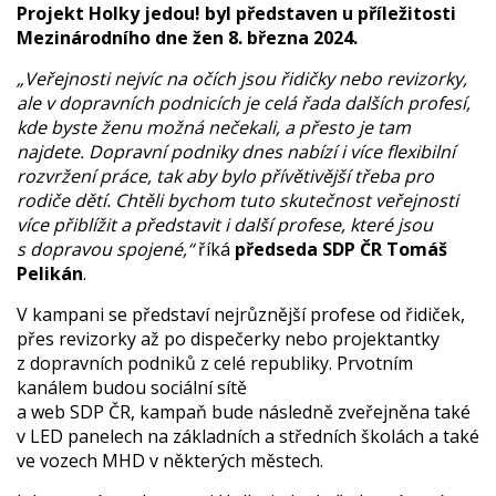
Projekt Holky jedou! byl představen u příležitosti
Mezinárodního dne žen 8. března 2024.
„Veřejnosti nejvíc na očích jsou řidičky nebo revizorky,
ale v dopravních podnicích je celá řada dalších profesí,
kde byste ženu možná nečekali, a přesto je tam
najdete. Dopravní podniky dnes nabízí i více flexibilní
rozvržení práce, tak aby bylo přívětivější třeba pro
rodiče dětí. Chtěli bychom tuto skutečnost veřejnosti
více přiblížit a představit i další profese, které jsou
s dopravou spojené,“
říká
předseda SDP ČR Tomáš
Pelikán
.
V kampani se představí nejrůznější profese od řidiček,
přes revizorky až po dispečerky nebo projektantky
z dopravních podniků z celé republiky. Prvotním
kanálem budou sociální sítě
a web SDP ČR, kampaň bude následně zveřejněna také
v LED panelech na základních a středních školách a také
ve vozech MHD v některých městech.