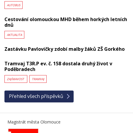
AUTOBUS
Cestování olomouckou MHD během horkých letních
dnů
AKTUALITA
Zastávku Pavlovičky zdobí malby žáků ZŠ Gorkého
Tramvaj T3R.P ev. č. 158 dostala druhý život v
Poděbradech
ZAJÍMAVOST
TRAMVAJ
Přehled všech příspěvků
Magistrát města Olomouce