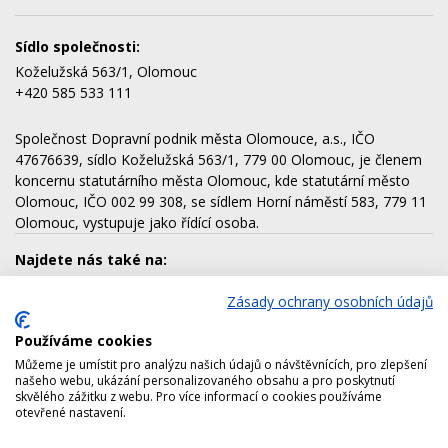
Sídlo společnosti:
Koželužská 563/1, Olomouc
+420 585 533 111
Společnost Dopravní podnik města Olomouce, a.s., IČO
47676639, sídlo Koželužská 563/1, 779 00 Olomouc, je členem
koncernu statutárního města Olomouc, kde statutární město
Olomouc, IČO 002 99 308, se sídlem Horní náměstí 583, 779 11
Olomouc, vystupuje jako řídící osoba.
Najdete nás také na:
Zásady ochrany osobních údajů
Používáme cookies
Dalšími členy koncernu jsou:
Můžeme je umístit pro analýzu našich údajů o návštěvnících, pro zlepšení
AQUAPARK OLOMOUC, a.s.
našeho webu, ukázání personalizovaného obsahu a pro poskytnutí
skvělého zážitku z webu. Pro více informací o cookies používáme
Lesy města Olomouce, a.s.
otevřené nastavení.
Technické služby města Olomouce, a.s.