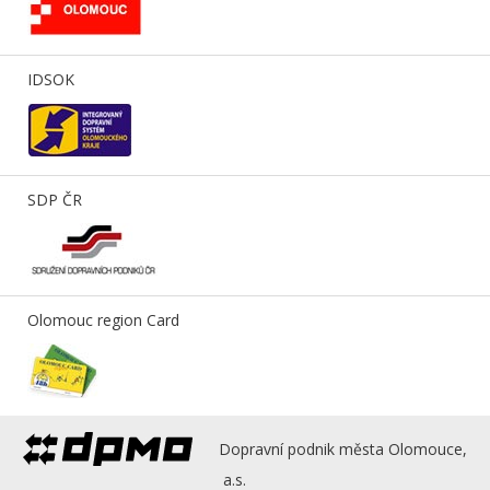
IDSOK
SDP ČR
Olomouc region Card
Dopravní podnik města Olomouce,
a.s.