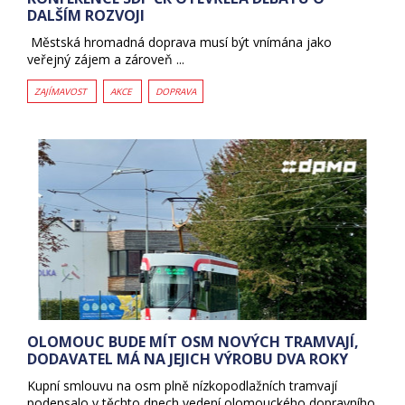
DALŠÍM ROZVOJI
Městská hromadná doprava musí být vnímána jako
veřejný zájem a zároveň ...
ZAJÍMAVOST
AKCE
DOPRAVA
OLOMOUC BUDE MÍT OSM NOVÝCH TRAMVAJÍ,
DODAVATEL MÁ NA JEJICH VÝROBU DVA ROKY
Kupní smlouvu na osm plně nízkopodlažních tramvají
podepsalo v těchto dnech vedení olomouckého dopravního