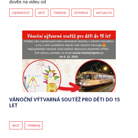
dovíte na videu od
ZAJÍMAVOST
AKCE
TRAMVAJ
DOPRAVA
AKTUALITA
VÁNOČNÍ VÝTVARNÁ SOUTĚŽ PRO DĚTI DO 15
LET
AKCE
TRAMVAJ