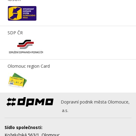
SDP ČR
Olomouc region Card
Dopravní podnik města Olomouce,
a.s.
Sídlo společnosti:
Koželužská 563/1, Olomouc