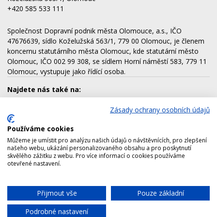
+420 585 533 111
Společnost Dopravní podnik města Olomouce, a.s., IČO
47676639, sídlo Koželužská 563/1, 779 00 Olomouc, je členem
koncernu statutárního města Olomouc, kde statutární město
Olomouc, IČO 002 99 308, se sídlem Horní náměstí 583, 779 11
Olomouc, vystupuje jako řídící osoba.
Najdete nás také na:
Zásady ochrany osobních údajů
Používáme cookies
Dalšími členy koncernu jsou:
Můžeme je umístit pro analýzu našich údajů o návštěvnících, pro zlepšení
AQUAPARK OLOMOUC, a.s.
našeho webu, ukázání personalizovaného obsahu a pro poskytnutí
skvělého zážitku z webu. Pro více informací o cookies používáme
Lesy města Olomouce, a.s.
otevřené nastavení.
Technické služby města Olomouce, a.s.
Správa nemovitostí Olomouc, a.s.
Přijmout vše
Pouze základní
Chat
Výstaviště Flora Olomouc, a.s.
Podrobné nastavení
Copyright © 2026 Dopravní podnik města Olomouce, a.s.