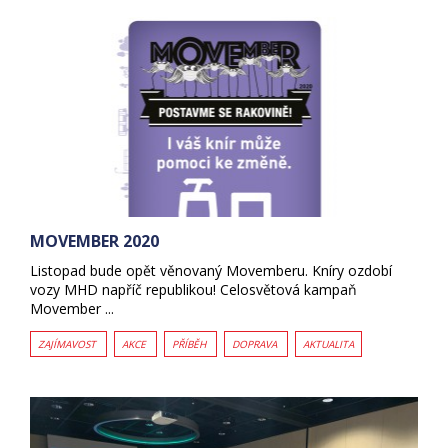
MOVEMBER 2020
Listopad bude opět věnovaný Movemberu. Kníry ozdobí
vozy MHD napříč republikou! Celosvětová kampaň
Movember ...
ZAJÍMAVOST
AKCE
PŘÍBĚH
DOPRAVA
AKTUALITA