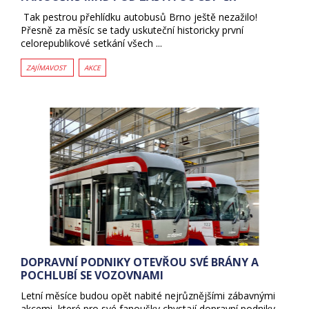
Tak pestrou přehlídku autobusů Brno ještě nezažilo!
Přesně za měsíc se tady uskuteční historicky první
celorepublikové setkání všech ...
ZAJÍMAVOST
AKCE
DOPRAVNÍ PODNIKY OTEVŘOU SVÉ BRÁNY A
POCHLUBÍ SE VOZOVNAMI
Letní měsíce budou opět nabité nejrůznějšími zábavnými
akcemi, které pro své fanoušky chystají dopravní podniky.