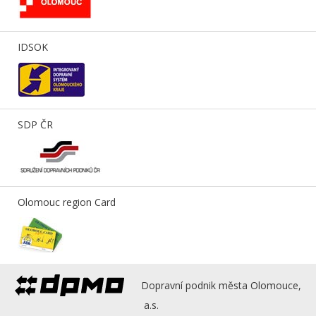
IDSOK
SDP ČR
Olomouc region Card
Dopravní podnik města Olomouce,
a.s.