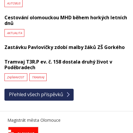
AUTOBUS
Cestování olomouckou MHD během horkých letních
dnů
AKTUALITA
Zastávku Pavlovičky zdobí malby žáků ZŠ Gorkého
Tramvaj T3R.P ev. č. 158 dostala druhý život v
Poděbradech
ZAJÍMAVOST
TRAMVAJ
Přehled všech příspěvků
Magistrát města Olomouce