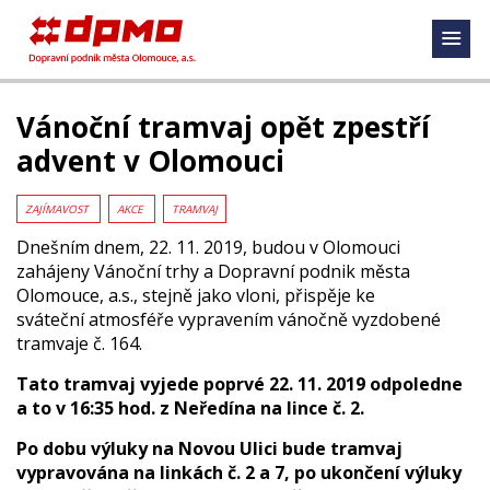
Vánoční tramvaj opět zpestří
advent v Olomouci
ZAJÍMAVOST
AKCE
TRAMVAJ
Dnešním dnem, 22. 11. 2019, budou v Olomouci
zahájeny Vánoční trhy a Dopravní podnik města
Olomouce, a.s., stejně jako vloni, přispěje ke
sváteční atmosféře vypravením vánočně vyzdobené
tramvaje č. 164.
Tato tramvaj vyjede poprvé 22. 11. 2019 odpoledne
a to v 16:35 hod. z Neředína na lince č. 2.
Po dobu výluky na Novou Ulici bude tramvaj
vypravována na linkách č. 2 a 7, po ukončení výluky