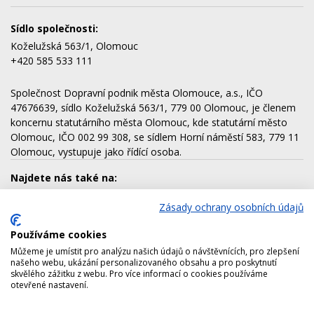
Sídlo společnosti:
Koželužská 563/1, Olomouc
+420 585 533 111
Společnost Dopravní podnik města Olomouce, a.s., IČO
47676639, sídlo Koželužská 563/1, 779 00 Olomouc, je členem
koncernu statutárního města Olomouc, kde statutární město
Olomouc, IČO 002 99 308, se sídlem Horní náměstí 583, 779 11
Olomouc, vystupuje jako řídící osoba.
Najdete nás také na:
Zásady ochrany osobních údajů
Používáme cookies
Dalšími členy koncernu jsou:
Můžeme je umístit pro analýzu našich údajů o návštěvnících, pro zlepšení
AQUAPARK OLOMOUC, a.s.
našeho webu, ukázání personalizovaného obsahu a pro poskytnutí
skvělého zážitku z webu. Pro více informací o cookies používáme
Lesy města Olomouce, a.s.
otevřené nastavení.
Technické služby města Olomouce, a.s.