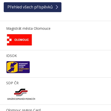
Přehled všech příspěvků
Magistrát města Olomouce
IDSOK
SDP ČR
Olomouc region Card