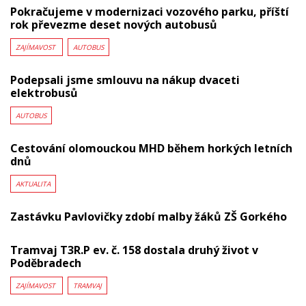
Pokračujeme v modernizaci vozového parku, příští
rok převezme deset nových autobusů
ZAJÍMAVOST
AUTOBUS
Podepsali jsme smlouvu na nákup dvaceti
elektrobusů
AUTOBUS
Cestování olomouckou MHD během horkých letních
dnů
AKTUALITA
Zastávku Pavlovičky zdobí malby žáků ZŠ Gorkého
Tramvaj T3R.P ev. č. 158 dostala druhý život v
Poděbradech
ZAJÍMAVOST
TRAMVAJ