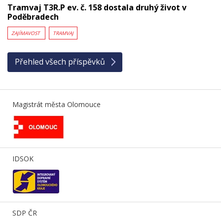
Tramvaj T3R.P ev. č. 158 dostala druhý život v
Poděbradech
ZAJÍMAVOST
TRAMVAJ
Přehled všech příspěvků
Magistrát města Olomouce
IDSOK
SDP ČR