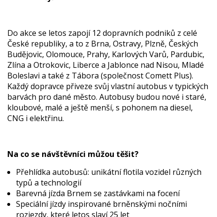
Do akce se letos zapojí 12 dopravních podniků z celé
České republiky, a to z Brna, Ostravy, Plzně, Českých
Budějovic, Olomouce, Prahy, Karlových Varů, Pardubic,
Zlína a Otrokovic, Liberce a Jablonce nad Nisou, Mladé
Boleslavi a také z Tábora (společnost Comett Plus).
Každý dopravce přiveze svůj vlastní autobus v typických
barvách pro dané město. Autobusy budou nové i staré,
kloubové, malé a ještě menší, s pohonem na diesel,
CNG i elektřinu.
Na co se návštěvníci můžou těšit?
Přehlídka autobusů: unikátní flotila vozidel různých
typů a technologií
Barevná jízda Brnem se zastávkami na focení
Speciální jízdy inspirované brněnskými nočními
rozjezdy, které letos slaví 25 let