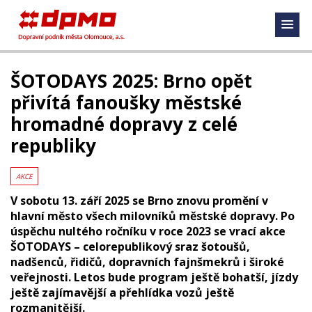
ŠOTODAYS 2025: Brno opět
přivítá fanoušky městské
hromadné dopravy z celé
republiky
AKCE
V sobotu 13. září 2025 se Brno znovu promění v
hlavní město všech milovníků městské dopravy. Po
úspěchu nultého ročníku v roce 2023 se vrací akce
ŠOTODAYS – celorepublikový sraz šotoušů,
nadšenců, řidičů, dopravních fajnšmekrů i široké
veřejnosti. Letos bude program ještě bohatší, jízdy
ještě zajímavější a přehlídka vozů ještě
rozmanitější.