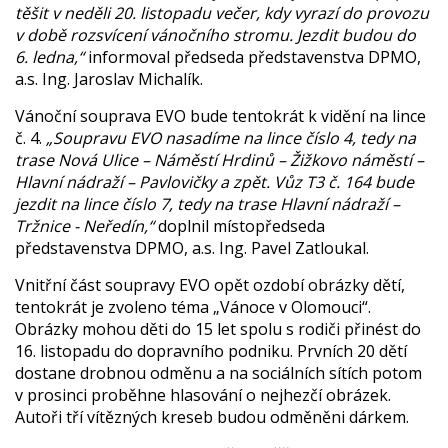
těšit v neděli 20. listopadu večer, kdy vyrazí do provozu
v době rozsvícení vánočního stromu. Jezdit budou do
6. ledna,“
informoval předseda představenstva DPMO,
a.s. Ing. Jaroslav Michalík.
Vánoční souprava EVO bude tentokrát k vidění na lince
č. 4.
„Soupravu EVO nasadíme na lince číslo 4, tedy na
trase Nová Ulice – Náměstí Hrdinů – Žižkovo náměstí –
Hlavní nádraží – Pavlovičky a zpět. Vůz T3 č. 164 bude
jezdit na lince číslo 7, tedy na trase Hlavní nádraží –
Tržnice - Neředín,“
doplnil místopředseda
představenstva DPMO, a.s. Ing. Pavel Zatloukal.
Vnitřní část soupravy EVO opět ozdobí obrázky dětí,
tentokrát je zvoleno téma „Vánoce v Olomouci“.
Obrázky mohou děti do 15 let spolu s rodiči přinést do
16. listopadu do dopravního podniku. Prvních 20 dětí
dostane drobnou odměnu a na sociálních sítích potom
v prosinci proběhne hlasování o nejhezčí obrázek.
Autoři tří vítězných kreseb budou odměněni dárkem.