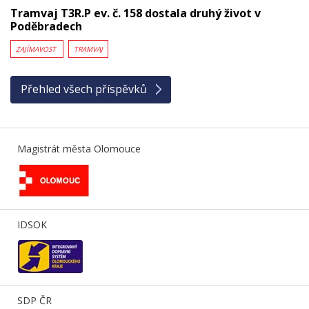
Tramvaj T3R.P ev. č. 158 dostala druhý život v
Poděbradech
ZAJÍMAVOST
TRAMVAJ
Přehled všech příspěvků
Magistrát města Olomouce
IDSOK
SDP ČR