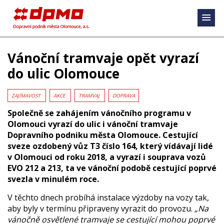
Vánoční tramvaje opět vyrazí
do ulic Olomouce
ZAJÍMAVOST
AKCE
TRAMVAJ
DOPRAVA
Společně se zahájením vánočního programu v
Olomouci vyrazí do ulic i vánoční tramvaje
Dopravního podniku města Olomouce. Cestující
sveze ozdobený vůz T3 číslo 164, který vídávají lidé
v Olomouci od roku 2018, a vyrazí i souprava vozů
EVO 212 a 213, ta ve vánoční podobě cestující poprvé
svezla v minulém roce.
V těchto dnech probíhá instalace výzdoby na vozy tak,
aby byly v termínu připraveny vyrazit do provozu.
„Na
vánočně osvětlené tramvaje se cestující mohou poprvé