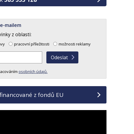
 e-mailem
nky z oblasti:
avy
pracovní příležitosti
možnosti reklamy
racováním
osobních údajů.
ufinancované z fondů EU