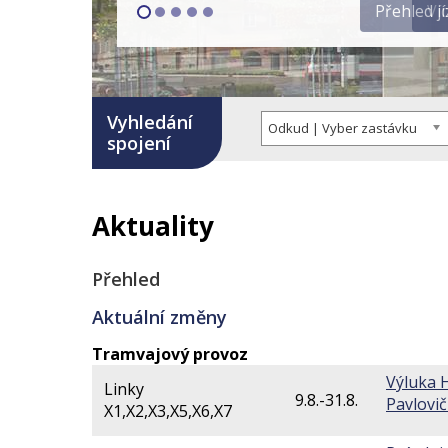
Ví
Vyhledání
Odkud | Vyber zastávku
spojení
Aktuality
Přehled
Aktuální změny
Tramvajový provoz
Výluka H
Linky
9.8.-31.8.
Pavlovi
X1,X2,X3,X5,X6,X7