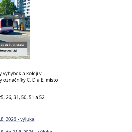
 výhybek a kolejí v
označníky C, D a E, místo
5, 26, 31, 50, 51 a 52.
.8. 2026 - výluka
8. do 31.8. 2026 - výluka