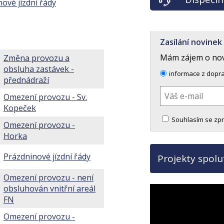
ové jízdní řády
Zasílání novinek
Mám zájem o novi
Změna provozu a
obsluha zastávek -
informace z dopr
přednádraží
Omezení provozu - Sv.
Kopeček
Souhlasím se zp
Omezení provozu -
Horka
Prázdninové jízdní řády
Projekty spol
Omezení provozu - není
obsluhován vnitřní areál
FN
Omezení provozu -