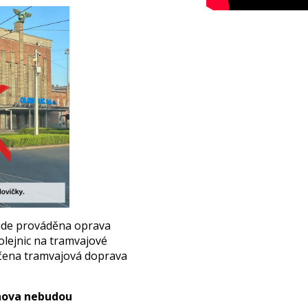
de prováděna oprava
lejnic na tramvajové
čena tramvajová doprava
chova nebudou