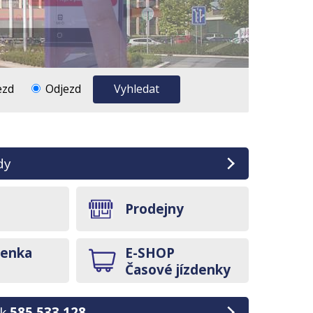
ezd
Odjezd
Vyhledat
dy
Prodejny
denka
E-SHOP
Časové jízdenky
nk
585 533 128