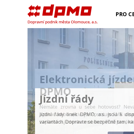
PRO CE
Elektronická jízd
DPMO
Nemáte zrovna u sebe hotovost? Nevad
aplikaci nebo aktivujte Premium SMS u s
zaplaťte si jízdenku mobilem. Platí pro linky