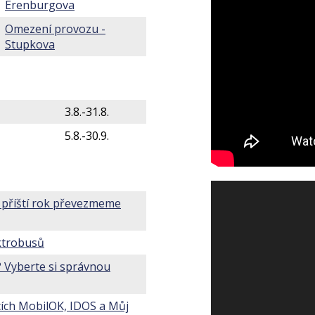
Erenburgova
Omezení provozu -
Stupkova
3.8.-31.8.
5.8.-30.9.
 příští rok převezmeme
ktrobusů
 Vyberte si správnou
cích MobilOK, IDOS
a Můj