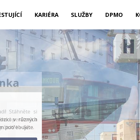
STUJÍCÍ
KARIÉRA
SLUŽBY
DPMO
K
enka
í! Stáhněte si
vého operátora a
 číslo 1 – 52.