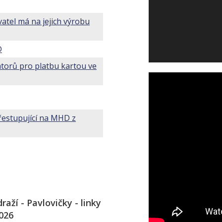
atel má na jejich výrobu
D
torů pro platbu kartou ve
přestupující na MHD z
ží - Pavlovičky - linky
2026