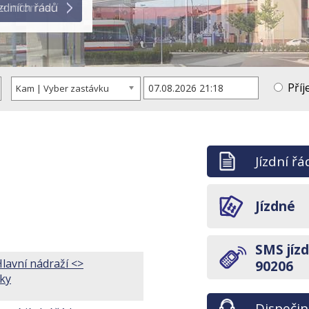
ce informací
Příj
Kam | Vyber zastávku
Jízdní řá
Jízdné
SMS jíz
lavní nádraží <>
90206
čky
Dispeči