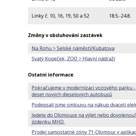
Linky č. 10, 16, 19, 50 a 52
18.5.-24.8.
Změny v obsluhování zastávek
Na Rohu > Selské náměstí/Kubatova
Svatý Kopeček, ZOO > Hlavní nádraží
Ostatní informace
Pokračujeme v modernizaci vozového parku -
deset nových dieselových autobusů
Podepsali jsme smlouvu na nákup dvaceti ele
Jedete do Olomouce na výlet nebo dovolenou?
jízdenku MHD
Prodej samostatné zóny 71-Olomouc v aplika