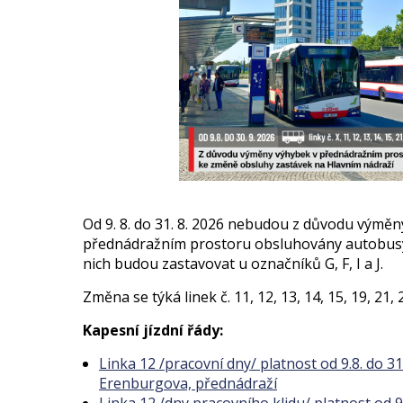
Od 9. 8. do 31. 8. 2026 nebudou z důvodu výměny
přednádražním prostoru obsluhovány autobusy 
nich budou zastavovat u označníků G, F, I a J.
Změna se týká linek č. 11, 12, 13, 14, 15, 19, 21, 2
Kapesní jízdní řády:
Linka 12 /pracovní dny/ platnost od 9.8. do 31
Erenburgova, přednádraží
Linka 12 /dny pracovního klidu/ platnost od 9.