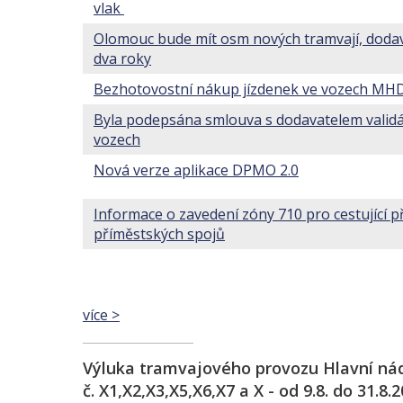
vlak
Olomouc bude mít osm nových tramvají, dodav
dva roky
Bezhotovostní nákup jízdenek ve vozech MH
Byla podepsána smlouva s dodavatelem validá
vozech
Nová verze aplikace DPMO 2.0
Informace o zavedení zóny 710 pro cestující 
příměstských spojů
více >
Výluka tramvajového provozu Hlavní nádra
č. X1,X2,X3,X5,X6,X7 a X - od 9.8. do 31.8.