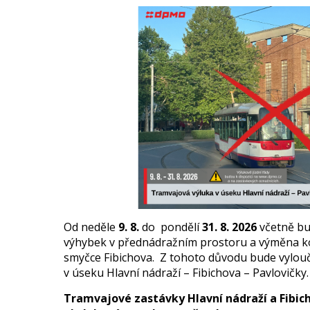
Od neděle
9. 8.
do pondělí
31. 8. 2026
včetně bu
výhybek v přednádražním prostoru a výměna ko
smyčce Fibichova. Z tohoto důvodu bude vylou
v úseku Hlavní nádraží – Fibichova – Pavlovičky.
Tramvajové zastávky Hlavní nádraží a Fibi