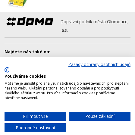
Dopravní podnik města Olomouce,
a.s.
Najdete nás také na:
Zásady ochrany osobních údajů
Používáme cookies
Dalšími členy koncernu jsou:
Můžeme je umístit pro analýzu našich údajů o návštěvnících, pro zlepšení
AQUAPARK OLOMOUC, a.s.
našeho webu, ukázání personalizovaného obsahu a pro poskytnutí
skvělého zážitku z webu. Pro více informací o cookies používáme
Lesy města Olomouce, a.s.
otevřené nastavení.
Technické služby města Olomouce, a.s.
Správa nemovitostí Olomouc, a.s.
Přijmout vše
Pouze základní
Chat
Výstaviště Flora Olomouc, a.s.
Podrobné nastavení
Copyright © 2026 Dopravní podnik města Olomouce, a.s.