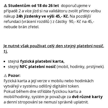
⚠️ Studentům od 18 do 26 let
doporučujeme v
případě 2 a více jízd si na validátoru zvolit přímo volbu
nákup
24h jízdenky ve výši 45,- Kč.
Na pozdější
refundaci (vrácení rozdílů ) z částky 90,- Kč na 45,-
nebude brán zřetel.
Je nutné však používat celý den stejný platební nosič,
tj.
stejná
fyzická platební karta,
stejný
NFC platební nosič
(mobil, hodinky, prstýnek).
⚠️
Pozor:
Fyzická karta a její verze v mobilu nebo hodinkách
vytvářejí v systému odlišný digitální token.
Pokud během dne střídáte fyzickou kartu a
mobil/hodinky, systém je považuje za
dvě různé karty
a denní stropování se nemusí správně uplatnit.