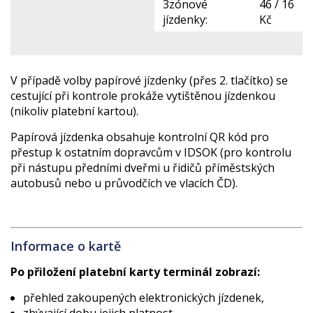
3zónové
46 / 16
jízdenky:
Kč
V případě volby papírové jízdenky (přes 2. tlačítko) se
cestující při kontrole prokáže vytištěnou jízdenkou
(nikoliv platební kartou).
Papírová jízdenka obsahuje kontrolní QR kód pro
přestup k ostatním dopravcům v IDSOK (pro kontrolu
při nástupu předními dveřmi u řidičů příměstských
autobusů nebo u průvodčích ve vlacích ČD).
Informace o kartě
Po přiložení platební karty terminál zobrazí:
přehled zakoupených elektronických jízdenek,
zbývající dobu jejich platnost.