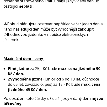
dosáhne stanoveného limitu, další jízdy v daný den už
cestující
neplatí.
⚠️
Pokud plánujete cestovat například večer jeden den a
ráno následující den může být výhodnější zakoupit
24hodinovou jízdenku v nabídce elektronických
jízdenek.
Maximální denní ceny
Plné jízdné
za 25,- Kč bude
max. cena jízdného 90
Kč / den.
Zvýhodněné
jízdné (junior od 6 do 18 let, důchodce
do 65 let, zavazadlo, pes) za 12,- Kč bude
max. cena
jízdného 45 Kč / den.
Po dosažení této částky už další jízdy v daný den
nejsou
účtovány
.