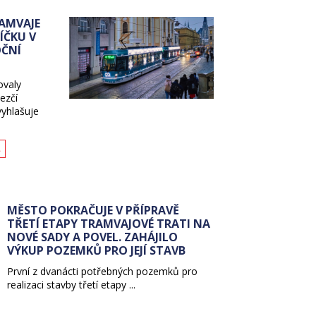
AMVAJE
ÍČKU V
OČNÍ
ovaly
ezčí
vyhlašuje
A
MĚSTO POKRAČUJE V PŘÍPRAVĚ
TŘETÍ ETAPY TRAMVAJOVÉ TRATI NA
NOVÉ SADY A POVEL. ZAHÁJILO
VÝKUP POZEMKŮ PRO JEJÍ STAVB
První z dvanácti potřebných pozemků pro
realizaci stavby třetí etapy ...