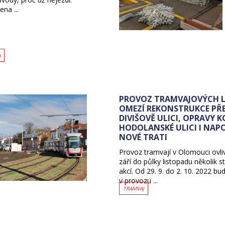
na ...
A
PROVOZ TRAMVAJOVÝCH L
OMEZÍ REKONSTRUKCE PŘE
DIVIŠOVĚ ULICI, OPRAVY KO
HODOLANSKÉ ULICI I NAP
NOVÉ TRATI
Provoz tramvají v Olomouci ovli
září do půlky listopadu několik s
akcí. Od 29. 9. do 2. 10. 2022 bu
v provozu ...
TRAMVAJ