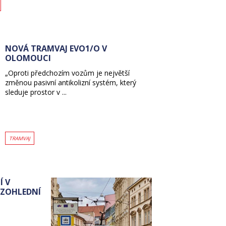
NOVÁ TRAMVAJ EVO1/O V
OLOMOUCI
„Oproti předchozím vozům je největší
změnou pasivní antikolizní systém, který
sleduje prostor v ...
TRAMVAJ
Í V
EZOHLEDNÍ