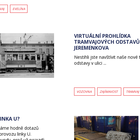
VAJ
EVELÍNA
VIRTUÁLNÍ PROHLÍDKA
TRAMVAJOVÝCH ODSTAVŮ 
JEREMENKOVA
Nestihli jste navštívit naše nov
odstavy v ulici ...
VOZOVNA
ZAJÍMAVOST
TRAMVAJ
LINKA U?
máme hodně dotazů
rovozu linky U.
vody, proč už nejezdí: