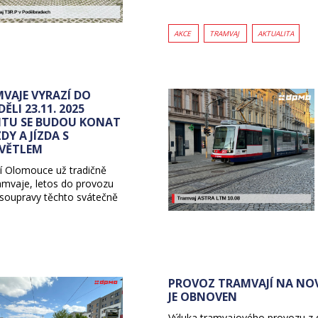
AKCE
TRAMVAJ
AKTUALITA
VAJE VYRAZÍ DO
LI 23.11. 2025
ENTU SE BUDOU KONAT
DY A JÍZDA S
VĚTLEM
í Olomouce už tradičně
amvaje, letos do provozu
 soupravy těchto svátečně
PROVOZ TRAMVAJÍ NA NOV
JE OBNOVEN
Výluka tramvajového provozu z