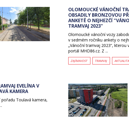
OLOMOUCKÉ VÁNOČNÍ TR
OBSADILY BRONZOVOU PŘ
ANKETĚ O NEJHEZČÍ "VÁN
TRAMVAJ 2023"
Olomoucké vánoční vozy zabod
v sedmém ročníku ankety o nejh
„Vánoční tramvaj 2023“, kterou 
portál MHD86.cz. Z ...
ZAJÍMAVOST
TRAMVAJ
AKTUALIT
AMVAJ EVELÍNA V
AVÁ KAMERA
ní pořadu Toulavá kamera,
..