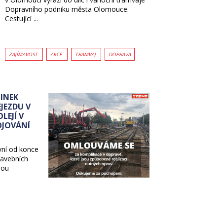
Dopravního podniku města Olomouce.
Cestující ...
ZAJÍMAVOST
AKCE
TRAMVAJ
DOPRAVA
INEK
JEZDU V
LEJÍ V
OJOVÁNÍ
vní od konce
tavebních
dou