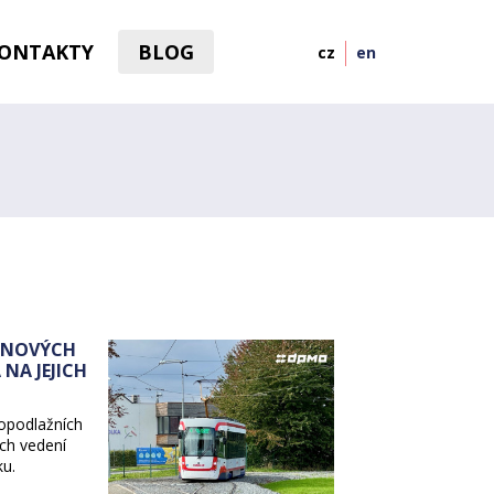
ONTAKTY
BLOG
cz
en
 NOVÝCH
NA JEJICH
opodlažních
ch vedení
u.