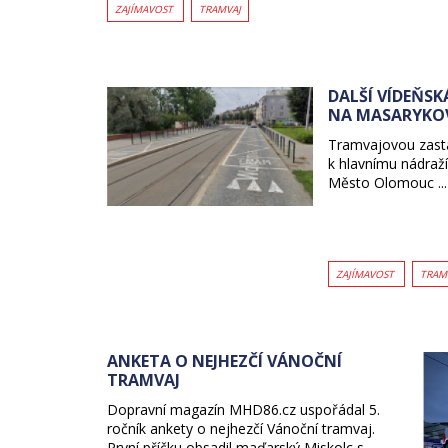
ZAJÍMAVOST
TRAMVAJ
DALŠÍ VÍDEŇSK
NA MASARYKOV
Tramvajovou zastá
k hlavnímu nádraží
Město Olomouc ...
ZAJÍMAVOST
TRAM
ANKETA O NEJHEZČÍ VÁNOČNÍ
TRAMVAJ
Dopravní magazín MHD86.cz uspořádal 5.
ročník ankety o nejhezčí Vánoční tramvaj.
První příčku obsadil maďarský Miskolc s