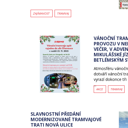
ZAJÍMAVOST
TRAMVAJ
VÁNOČNÍ TRAM
PROVOZU V NEDĚ
VEČER, V ADV
MIKULÁŠSKÉ JÍZ
BETLÉMSKÝM S
Atmosféru vánočn
dotváří vánoční tr
vyrazí dokonce tři
...
AKCE
TRAMVAJ
SLAVNOSTNÍ PŘEDÁNÍ
MODERNIZOVANÉ TRAMVAJOVÉ
TRATI NOVÁ ULICE