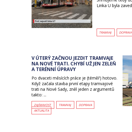
Linka U byla zavede
TRAMVAJ
DOPRAV
V ÚTERÝ ZAČNOU JEZDIT TRAMVAJE
NA NOVÉ TRATI. CHYBÍ UŽ JEN ZELEŇ
A TERÉNNÍ ÚPRAVY
Po dvaceti měsících práce je (téměř) hotovo.
Když začala stavba první etapy tramvajové
trati na Nové Sady, zněl jeden z argumentů
takto: ...
ZAJÍMAVOST
TRAMVAJ
DOPRAVA
AKTUALITA