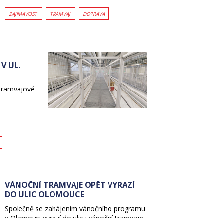
ZAJÍMAVOST
TRAMVAJ
DOPRAVA
V UL.
é tramvajové
VÁNOČNÍ TRAMVAJE OPĚT VYRAZÍ
DO ULIC OLOMOUCE
Společně se zahájením vánočního programu
v Olomouci vyrazí do ulic i vánoční tramvaje