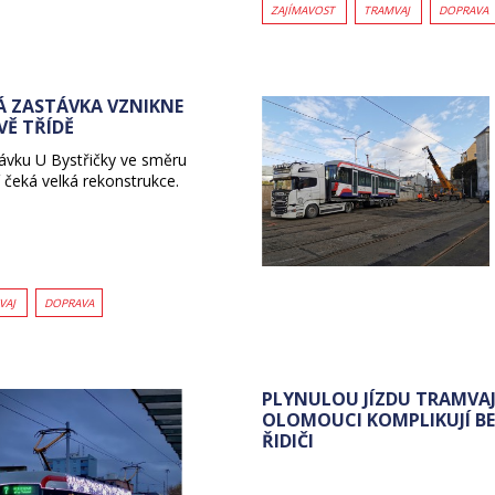
ZAJÍMAVOST
TRAMVAJ
DOPRAVA
Á ZASTÁVKA VZNIKNE
Ě TŘÍDĚ
vku U Bystřičky ve směru
 čeká velká rekonstrukce.
VAJ
DOPRAVA
PLYNULOU JÍZDU TRAMVAJ
OLOMOUCI KOMPLIKUJÍ B
ŘIDIČI