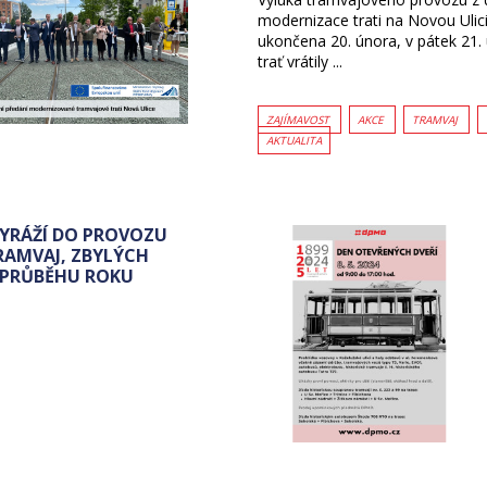
modernizace trati na Novou Ulici
ukončena 20. února, v pátek 21.
trať vrátily ...
ZAJÍMAVOST
AKCE
TRAMVAJ
AKTUALITA
YRÁŽÍ DO PROVOZU
RAMVAJ, ZBYLÝCH
 PRŮBĚHU ROKU