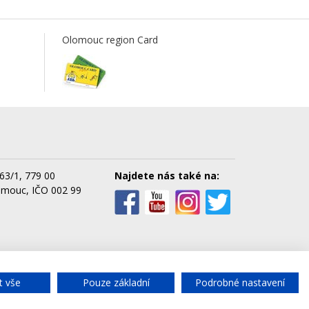
Olomouc region Card
63/1, 779 00
Najdete nás také na:
omouc, IČO 002 99
cké služby města Olomouce, a.s.
t vše
Pouze základní
Podrobné nastavení
Chat
- rychlý dotaz