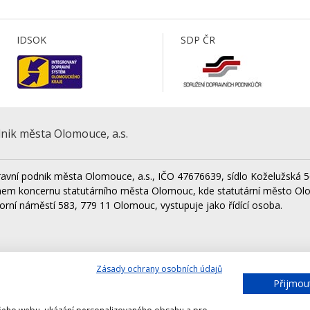
IDSOK
SDP ČR
nik města Olomouce, a.s.
avní podnik města Olomouce, a.s., IČO 47676639, sídlo Koželužská 5
nem koncernu statutárního města Olomouc, kde statutární město Ol
orní náměstí 583, 779 11 Olomouc, vystupuje jako řídící osoba.
Zásady ochrany osobních údajů
Lesy města Olomouce, a.s.
Techni
Přijmou
Výstaviště Flora Olomouc, a.s.