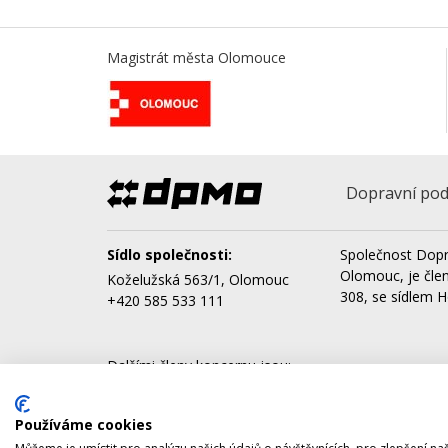
Magistrát města Olomouce
Dopravní pod
Sídlo společnosti:
Společnost Dopr
Olomouc, je čle
Koželužská 563/1, Olomouc
308, se sídlem H
+420 585 533 111
Dalšími členy koncernu jsou:
AQUAPARK OLOMOUC, a.s.
Správa nemovitostí Olomouc, a.s.
Používáme cookies