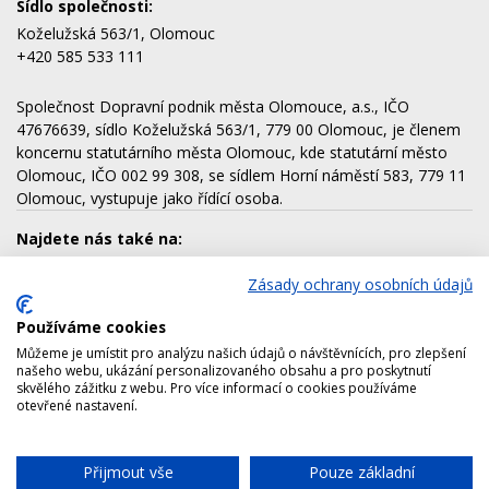
Sídlo společnosti:
Koželužská 563/1, Olomouc
+420 585 533 111
Společnost Dopravní podnik města Olomouce, a.s., IČO
47676639, sídlo Koželužská 563/1, 779 00 Olomouc, je členem
koncernu statutárního města Olomouc, kde statutární město
Olomouc, IČO 002 99 308, se sídlem Horní náměstí 583, 779 11
Olomouc, vystupuje jako řídící osoba.
Najdete nás také na:
Zásady ochrany osobních údajů
Používáme cookies
Dalšími členy koncernu jsou:
Můžeme je umístit pro analýzu našich údajů o návštěvnících, pro zlepšení
AQUAPARK OLOMOUC, a.s.
našeho webu, ukázání personalizovaného obsahu a pro poskytnutí
skvělého zážitku z webu. Pro více informací o cookies používáme
Lesy města Olomouce, a.s.
otevřené nastavení.
Technické služby města Olomouce, a.s.
Správa nemovitostí Olomouc, a.s.
Přijmout vše
Pouze základní
Chat
Výstaviště Flora Olomouc, a.s.