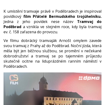
K umístění tramvaje právě v Poděbradech je inspiroval
povídkový
film Přátelé Bermudského trojúhelníku.
Jedna z jeho povídek nese název
Tramvaj do
Poděbrad
a vznikla ve stejném roce, kdy byla tramvaj
ev. č. 158 zařazena do provozu.
Ve filmu dobrácký tramvaják Arnošt omylem zavede
svou tramvaj z Prahy až do Poděbrad. Noční jízda, která
měla být jen běžnou službou, se promění v nečekané
dobrodružství a tramvaj se po tajemném průjezdu
skutečně ocitne na liduprázdném ranním náměstí v
Poděbradech.