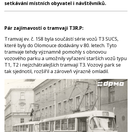
setkávání místních obyvatel i návštěvníků.
Pár zajímavostí o tramvaji T3R.P:
Tramvaj ev. č. 158 byla součástí série vozů T3 SUCS,
které byly do Olomouce dodávány v 80. letech. Tyto
tramvaje tehdy významně pomohly s obnovou
vozového parku a umožnily vyřazení starších vozů typu
T1, T2 i nejzchátralejších tramvají T3. Vozový park se
tak sjednotil, rozšířil a zároveň výrazně omladil.