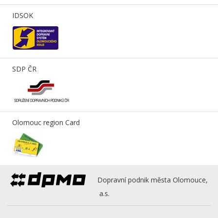
IDSOK
SDP ČR
Olomouc region Card
Dopravní podnik města Olomouce,
a.s.