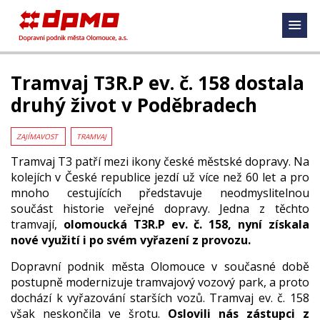
Tramvaj T3R.P ev. č. 158 dostala
druhý život v Poděbradech
ZAJÍMAVOST
TRAMVAJ
Tramvaj T3 patří mezi ikony české městské dopravy. Na
kolejích v České republice jezdí už více než 60 let a pro
mnoho cestujících představuje neodmyslitelnou
součást historie veřejné dopravy. Jedna z těchto
tramvají,
olomoucká T3R.P ev. č. 158, nyní získala
nové využití i po svém vyřazení z provozu.
Dopravní podnik města Olomouce v současné době
postupně modernizuje tramvajový vozový park, a proto
dochází k vyřazování starších vozů. Tramvaj ev. č. 158
však neskončila ve šrotu.
Oslovili nás zástupci z