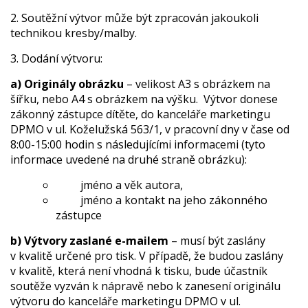
2. Soutěžní výtvor může být zpracován jakoukoli
technikou kresby/malby.
3. Dodání výtvoru:
a) Originály obrázku
– velikost A3 s obrázkem na
šířku, nebo A4 s obrázkem na výšku. Výtvor donese
zákonný zástupce dítěte, do kanceláře marketingu
DPMO v ul. Koželužská 563/1, v pracovní dny v čase od
8:00-15:00 hodin s následujícími informacemi (tyto
informace uvedené na druhé straně obrázku):
jméno a věk autora,
jméno a kontakt na jeho zákonného
zástupce
b) Výtvory zaslané e-mailem
– musí být zaslány
v kvalitě určené pro tisk. V případě, že budou zaslány
v kvalitě, která není vhodná k tisku, bude účastník
soutěže vyzván k nápravě nebo k zanesení originálu
výtvoru do kanceláře marketingu DPMO v ul.