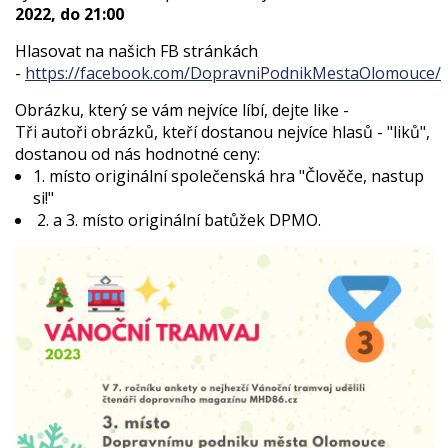
2022, do 21:00
Hlasovat na našich FB stránkách
-
https://
facebook.com/DopravniPodnik
MestaOlomouce/
Obrázku, který se vám nejvíce líbí, dejte like -
Tři autoři obrázků, kteří dostanou nejvíce hlasů - "liků",
dostanou od nás hodnotné ceny:
1. místo originální společenská hra "Člověče, nastup
si!"
2. a 3. místo originální batůžek DPMO.