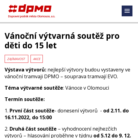
Vánoční výtvarná soutěž pro
děti do 15 let
ZAJÍMAVOST
AKCE
Výstava
výtvorů:
nejlepší výtvory budou vystaveny ve
vánoční tramvaji DPMO – souprava tramvají EVO.
Téma
výtvarné soutěže
: Vánoce v Olomouci
Termín soutěže:
1.
První část soutěže
- donesení výtvorů -
od 2.11. do
16.11.2022, do 15:00
2.
Druhá část soutěže
– vyhodnocení nejhezčích
výtvorů – hlasování proběhne v týdnu
od 5.12 do 9. 12.