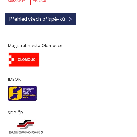
ZAJÍMAVOST
TRAMVAJ
Přehled všech příspěvků
Magistrát města Olomouce
IDSOK
SDP ČR