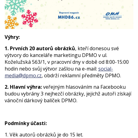
Výhry:
1. Prvních 20 autorů obrázků
, kteří donesou své
výtvory do kanceláře marketingu DPMO v ul.
Koželužská 563/1, v pracovní dny v době od 8:00-15:00
hodin nebo svůj výtvor zašlou na e-mail:
social-
media@dpmo.cz
, obdrží reklamní předměty DPMO.
2. Hlavní výhra:
veřejným hlasováním na Facebooku
budou vybrány 3 nejhezčí obrázky, jejichž autoři získají
vánoční dárkový balíček DPMO.
Podmínky účasti:
1. Věk autorů obrázků je do 15 let.