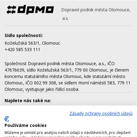
Dopravní podnik města Olomouce,
a.s.
Sídlo společnosti:
Koželužská 563/1, Olomouc
+420 585 533 111
Společnost Dopravní podnik města Olomouce, a.s., IČO
47676639, sídlo Koželužská 563/1, 779 00 Olomouc, je členem
koncernu statutárního města Olomouc, kde statutární město
Olomouc, IČO 002 99 308, se sídlem Horní náměstí 583, 779 11
Olomouc, vystupuje jako řídící osoba.
Najdete nás také na:
Zásady ochrany osobních údajů
Používáme cookies
Dalšími členy koncernu jsou:
Můžeme je umístit pro analýzu našich údajů o návštěvnících, pro zlepšení
AQUAPARK OLOMOUC, a.s.