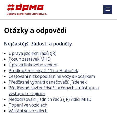
Otázky a odpovědi
Nejčastější žádosti a podněty
Úprava jízdních řádů (JŘ)
Posun zastávek MHD
Úprava linkového vedení
Prodloužení linky č. 11 do Hluboček
Cestování nízkopodlažními vozy s kočárkem
Předčasné vypnutí označovačů jízdenek
Předčasné zavření dveří určených k nástupu a
výstupu cestujících
Nedodržování jízdních řádů (JŘ) řidiči MHD
Topení ve vozidlech
Větrání ve vozidlech