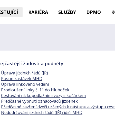
STUJÍCÍ
KARIÉRA
SLUŽBY
DPMO
K
ejčastější žádosti a podněty
Úprava jízdních řádů (JŘ)
Posun zastávek MHD
Úprava linkového vedení
Prodloužení linky č. 11 do Hluboček
Cestování nízkopodlažními vozy s kočárkem
Předčasné vypnutí označovačů jízdenek
Předčasné zavření dveří určených k nástupu a výstupu cestu
Nedodržování jízdních řádů (JŘ) řidiči MHD