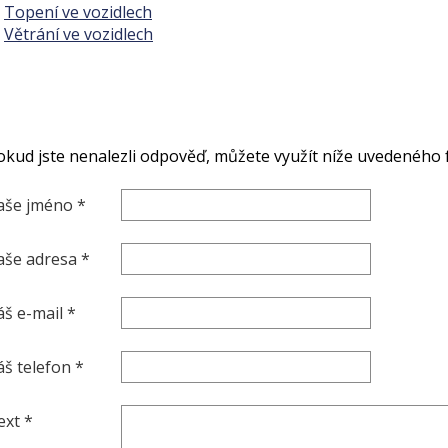
Topení ve vozidlech
Větrání ve vozidlech
okud jste nenalezli odpověď, můžete využít níže uvedeného 
aše jméno *
aše adresa *
áš e-mail *
áš telefon *
ext *