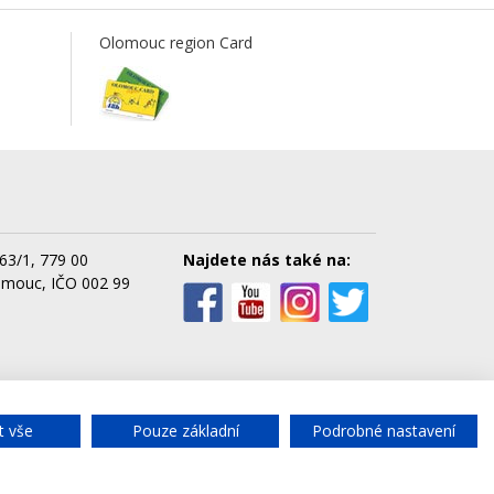
Olomouc region Card
63/1, 779 00
Najdete nás také na:
omouc, IČO 002 99
cké služby města Olomouce, a.s.
t vše
Pouze základní
Podrobné nastavení
Chat
- rychlý dotaz