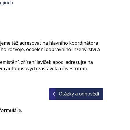
jících
ujeme též adresovat na hlavního koordinátora
o rozvoje, oddělení dopravního inženýrství a
emístění, zřízení laviček apod. adresujte na
kem autobusových zastávek a investorem
Otázky a odpovědi
formuláře.