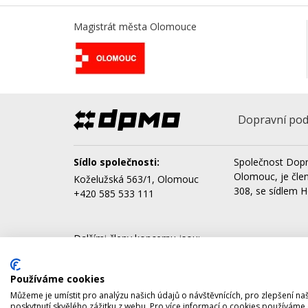
Magistrát města Olomouce
Dopravní pod
Sídlo společnosti:
Společnost Dopr
Olomouc, je čle
Koželužská 563/1, Olomouc
308, se sídlem H
+420 585 533 111
Dalšími členy koncernu jsou:
AQUAPARK OLOMOUC, a.s.
Správa nemovitostí Olomouc, a.s.
Používáme cookies
Můžeme je umístit pro analýzu našich údajů o návštěvnících, pro zlepšení 
poskytnutí skvělého zážitku z webu. Pro více informací o cookies používáme