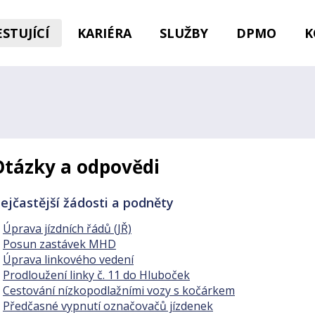
STUJÍCÍ
KARIÉRA
SLUŽBY
DPMO
K
Otázky a odpovědi
ejčastější žádosti a podněty
Úprava jízdních řádů (JŘ)
Posun zastávek MHD
Úprava linkového vedení
Prodloužení linky č. 11 do Hluboček
Cestování nízkopodlažními vozy s kočárkem
Předčasné vypnutí označovačů jízdenek