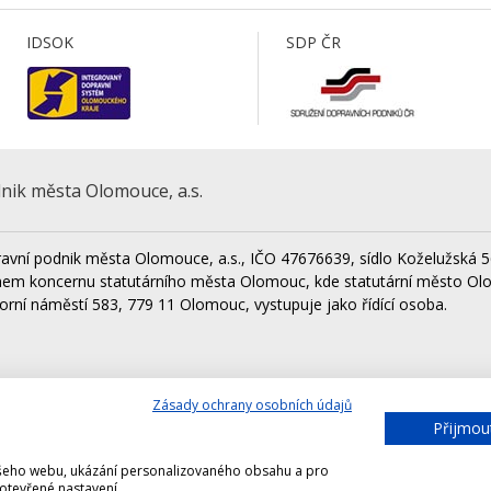
IDSOK
SDP ČR
nik města Olomouce, a.s.
avní podnik města Olomouce, a.s., IČO 47676639, sídlo Koželužská 5
nem koncernu statutárního města Olomouc, kde statutární město Ol
orní náměstí 583, 779 11 Olomouc, vystupuje jako řídící osoba.
Zásady ochrany osobních údajů
Lesy města Olomouce, a.s.
Techni
Přijmou
Výstaviště Flora Olomouc, a.s.
našeho webu, ukázání personalizovaného obsahu a pro
 otevřené nastavení.