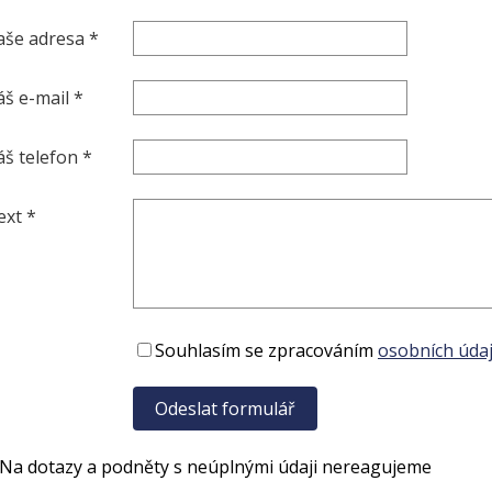
aše adresa *
áš e-mail *
áš telefon *
ext *
Souhlasím se zpracováním
osobních údaj
 Na dotazy a podněty s neúplnými údaji nereagujeme