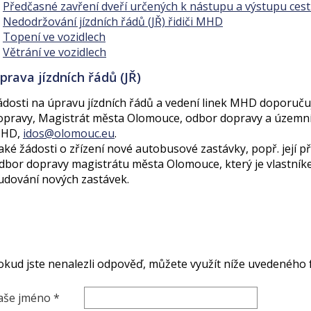
Předčasné zavření dveří určených k nástupu a výstupu cestu
Nedodržování jízdních řádů (JŘ) řidiči MHD
Topení ve vozidlech
Větrání ve vozidlech
prava jízdních řádů (JŘ)
ádosti na úpravu jízdních řádů a vedení linek MHD doporuč
opravy, Magistrát města Olomouce, odbor dopravy a územníh
HD,
idos@olomouc.eu
.
aké žádosti o zřízení nové autobusové zastávky, popř. její př
dbor dopravy magistrátu města Olomouce, který je vlastní
udování nových zastávek.
okud jste nenalezli odpověď, můžete využít níže uvedeného 
aše jméno *