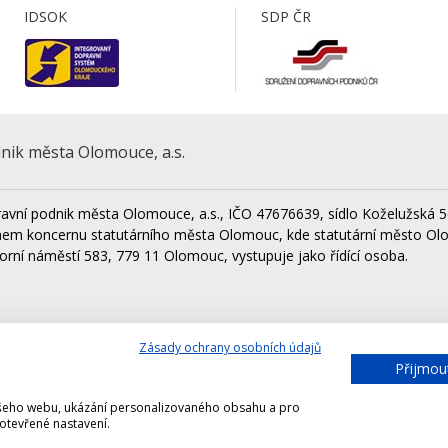
IDSOK
SDP ČR
nik města Olomouce, a.s.
avní podnik města Olomouce, a.s., IČO 47676639, sídlo Koželužská 5
nem koncernu statutárního města Olomouc, kde statutární město Ol
orní náměstí 583, 779 11 Olomouc, vystupuje jako řídící osoba.
Zásady ochrany osobních údajů
Lesy města Olomouce, a.s.
Techni
Přijmou
Výstaviště Flora Olomouc, a.s.
našeho webu, ukázání personalizovaného obsahu a pro
 otevřené nastavení.