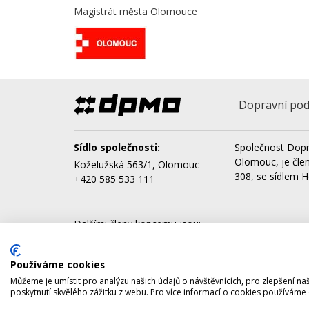
Magistrát města Olomouce
Dopravní pod
Sídlo společnosti:
Společnost Dopr
Olomouc, je čle
Koželužská 563/1, Olomouc
308, se sídlem H
+420 585 533 111
Dalšími členy koncernu jsou:
AQUAPARK OLOMOUC, a.s.
Správa nemovitostí Olomouc, a.s.
Používáme cookies
Můžeme je umístit pro analýzu našich údajů o návštěvnících, pro zlepšení 
poskytnutí skvělého zážitku z webu. Pro více informací o cookies používáme
Copyright © 2026 Dopravní podnik města Olomouce, a.s.