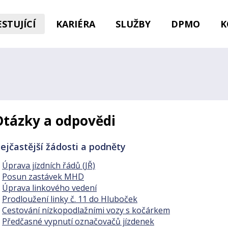
STUJÍCÍ
KARIÉRA
SLUŽBY
DPMO
K
Otázky a odpovědi
ejčastější žádosti a podněty
Úprava jízdních řádů (JŘ)
Posun zastávek MHD
Úprava linkového vedení
Prodloužení linky č. 11 do Hluboček
Cestování nízkopodlažními vozy s kočárkem
Předčasné vypnutí označovačů jízdenek