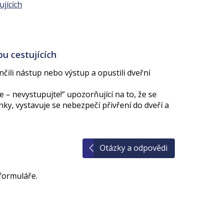
jících
u cestujících
nčili nástup nebo výstup a opustili dveřní
 – nevystupujte!“ upozorňující na to, že se
y, vystavuje se nebezpečí přivření do dveří a
Otázky a odpovědi
formuláře.