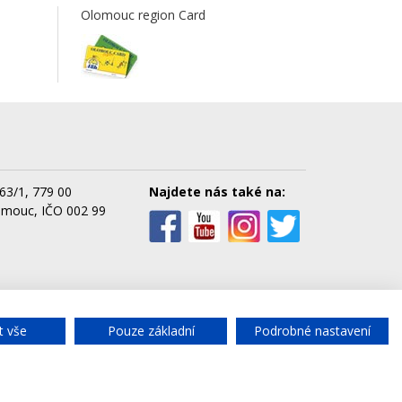
Olomouc region Card
63/1, 779 00
Najdete nás také na:
omouc, IČO 002 99
cké služby města Olomouce, a.s.
t vše
Pouze základní
Podrobné nastavení
Chat
- rychlý dotaz
Realizace ©
WINTERNET s.r.o.