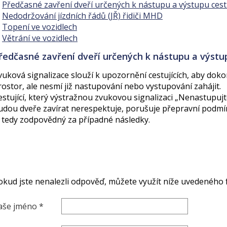
Předčasné zavření dveří určených k nástupu a výstupu cestu
Nedodržování jízdních řádů (JŘ) řidiči MHD
Topení ve vozidlech
Větrání ve vozidlech
ředčasné zavření dveří určených k nástupu a výstup
vuková signalizace slouží k upozornění cestujících, aby doko
rostor, ale nesmí již nastupování nebo vystupování zahájit.
estující, který výstražnou zvukovou signalizaci „Nenastupujte
udou dveře zavírat nerespektuje, porušuje přepravní podmínk
e tedy zodpovědný za případné následky.
okud jste nenalezli odpověď, můžete využít níže uvedeného 
aše jméno *