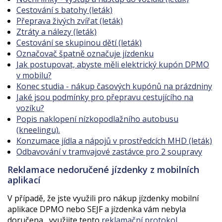
Cestování s batohy (leták)
Přeprava živých zvířat (leták)
Ztráty a nálezy (leták)
Cestování se skupinou dětí (leták)
Označovač špatně označuje jízdenku
Jak postupovat, abyste měli elektrický kupón DPMO
v mobilu?
Konec studia - nákup časových kupónů na prázdniny
Jaké jsou podmínky pro přepravu cestujícího na
vozíku?
Popis naklopení nízkopodlažního autobusu
(kneelingu).
Konzumace jídla a nápojů v prostředcích MHD (leták)
Odbavování v tramvajové zastávce pro 2 soupravy
Reklamace nedoručené jízdenky z mobilních
aplikací
V případě, že jste využili pro nákup jízdenky mobilní
aplikace DPMO nebo SEJF a jízdenka vám nebyla
doručena, využijte tento
reklamační protokol
.