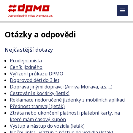
Otázky a odpovědi
Nejčastější dotazy
Prodejní místa
Ceník jízdného
Vyřízení průkazu DPMO
Doprovod dětí do 3 let
Doprava jinými dopravci (Arriva Morava, a.s. ...)
Cestování s kočárky (leták)
Reklamace nedoručené jízdenky z mobilních aplikací
Přednost tramvají (leták)
Ztráta nebo ukončení platnosti platební karty, na
které mám časový kupón
Výstup a nástup do vozidla (leták)
Noční linky - výstup a nástup do vozidla (leták)