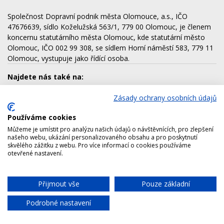
Společnost Dopravní podnik města Olomouce, a.s., IČO
47676639, sídlo Koželužská 563/1, 779 00 Olomouc, je členem
koncernu statutárního města Olomouc, kde statutární město
Olomouc, IČO 002 99 308, se sídlem Horní náměstí 583, 779 11
Olomouc, vystupuje jako řídící osoba.
Najdete nás také na:
Zásady ochrany osobních údajů
Používáme cookies
Dalšími členy koncernu jsou:
Můžeme je umístit pro analýzu našich údajů o návštěvnících, pro zlepšení
AQUAPARK OLOMOUC, a.s.
našeho webu, ukázání personalizovaného obsahu a pro poskytnutí
skvělého zážitku z webu. Pro více informací o cookies používáme
Lesy města Olomouce, a.s.
otevřené nastavení.
Technické služby města Olomouce, a.s.
Správa nemovitostí Olomouc, a.s.
Přijmout vše
Pouze základní
Chat
Výstaviště Flora Olomouc, a.s.
Podrobné nastavení
Copyright © 2026 Dopravní podnik města Olomouce, a.s.