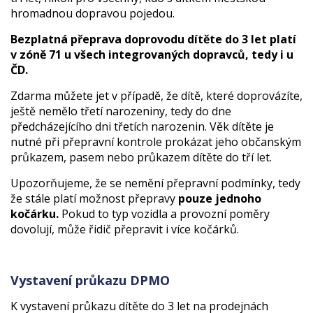
hromadnou dopravou pojedou.
Bezplatná přeprava doprovodu dítěte do 3 let platí
v zóně 71 u všech integrovaných dopravců, tedy i u
ČD.
Zdarma můžete jet v případě, že dítě, které doprovázíte,
ještě nemělo třetí narozeniny, tedy do dne
předcházejícího dni třetích narozenin. Věk dítěte je
nutné při přepravní kontrole prokázat jeho občanským
průkazem, pasem nebo průkazem dítěte do tří let.
Upozorňujeme, že se nemění přepravní podmínky, tedy
že stále platí možnost přepravy
pouze jednoho
kočárku.
Pokud to typ vozidla a provozní poměry
dovolují, může řidič přepravit i více kočárků.
Vystavení průkazu DPMO
K vystavení průkazu dítěte do 3 let na prodejnách