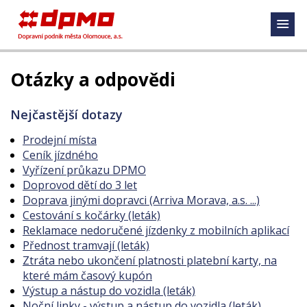
Otázky a odpovědi
Nejčastější dotazy
Prodejní místa
Ceník jízdného
Vyřízení průkazu DPMO
Doprovod dětí do 3 let
Doprava jinými dopravci (Arriva Morava, a.s. ...)
Cestování s kočárky (leták)
Reklamace nedoručené jízdenky z mobilních aplikací
Přednost tramvají (leták)
Ztráta nebo ukončení platnosti platební karty, na
které mám časový kupón
Výstup a nástup do vozidla (leták)
Noční linky - výstup a nástup do vozidla (leták)