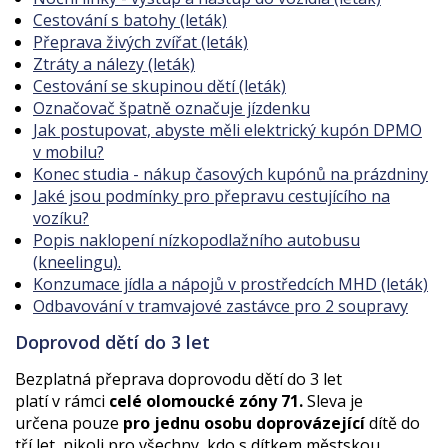
Cestování s batohy (leták)
Přeprava živých zvířat (leták)
Ztráty a nálezy (leták)
Cestování se skupinou dětí (leták)
Označovač špatně označuje jízdenku
Jak postupovat, abyste měli elektrický kupón DPMO
v mobilu?
Konec studia - nákup časových kupónů na prázdniny
Jaké jsou podmínky pro přepravu cestujícího na
vozíku?
Popis naklopení nízkopodlažního autobusu
(kneelingu).
Konzumace jídla a nápojů v prostředcích MHD (leták)
Odbavování v tramvajové zastávce pro 2 soupravy
Doprovod dětí do 3 let
Bezplatná přeprava doprovodu dětí do 3 let
platí v rámci
celé olomoucké zóny 71.
Sleva je
určena pouze
pro jednu osobu doprovázející
dítě do
tří let, nikoli pro všechny, kdo s dítkem městskou