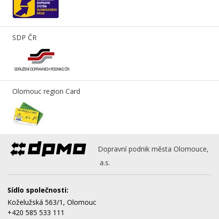
SDP ČR
Olomouc region Card
Dopravní podnik města Olomouce,
a.s.
Sídlo společnosti:
Koželužská 563/1, Olomouc
+420 585 533 111