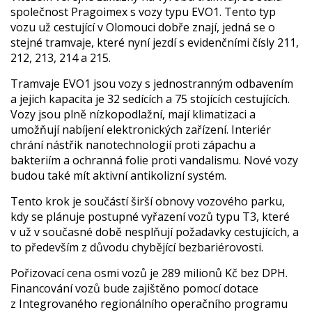
společnost Pragoimex s vozy typu EVO1. Tento typ
vozu už cestující v Olomouci dobře znají, jedná se o
stejné tramvaje, které nyní jezdí s evidenčními čísly 211,
212, 213, 214 a 215.
Tramvaje EVO1 jsou vozy s jednostranným odbavením
a jejich kapacita je 32 sedících a 75 stojících cestujících.
Vozy jsou plně nízkopodlažní, mají klimatizaci a
umožňují nabíjení elektronických zařízení. Interiér
chrání nástřik nanotechnologií proti zápachu a
bakteriím a ochranná folie proti vandalismu. Nové vozy
budou také mít aktivní antikolizní systém.
Tento krok je součástí širší obnovy vozového parku,
kdy se plánuje postupné vyřazení vozů typu T3, které
v už v současné době nesplňují požadavky cestujících, a
to především z důvodu chybějící bezbariérovosti.
Pořizovací cena osmi vozů je 289 milionů Kč bez DPH.
Financování vozů bude zajištěno pomocí dotace
z Integrovaného regionálního operačního programu