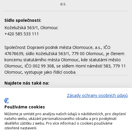
a.s.
Sídlo společnosti:
Koželužská 563/1, Olomouc
+420 585 533 111
Společnost Dopravní podnik města Olomouce, a.s., IČO
47676639, sídlo Koželužská 563/1, 779 00 Olomouc, je členem
koncernu statutárního města Olomouc, kde statutární město
Olomouc, IČO 002 99 308, se sídlem Horní náměstí 583, 779 11
Olomouc, vystupuje jako řídící osoba.
Najdete nás také na:
Zásady ochrany osobních údajů
Používáme cookies
Dalšími členy koncernu jsou:
Můžeme je umístit pro analýzu našich údajů o návštěvnících, pro zlepšení
AQUAPARK OLOMOUC, a.s.
našeho webu, ukázání personalizovaného obsahu a pro poskytnutí
skvělého zážitku z webu. Pro více informací o cookies používáme
Lesy města Olomouce, a.s.
otevřené nastavení.