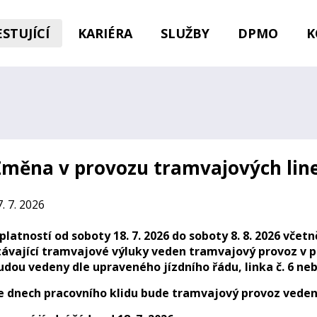
STUJÍCÍ
KARIÉRA
SLUŽBY
DPMO
K
měna v provozu tramvajových linek 
. 7. 2026
 platností od soboty 18. 7. 2026 do soboty 8. 8. 2026 vče
távající tramvajové výluky veden tramvajový provoz v prá
udou vedeny dle upraveného jízdního řádu, linka č. 6 n
e dnech pracovního klidu bude tramvajový provoz veden