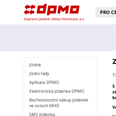
PRO CE
Z
Jízdné
Jízdní řády
17
Aplikace DPMO
S
Elektronická jízdenka DPMO
s
b
Bezhotovostní nákup jízdenek
ve vozech MHD
V
SMS jízdenka