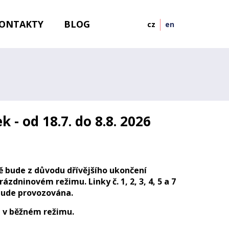
ONTAKTY
BLOG
cz
en
- od 18.7. do 8.8. 2026
tně bude z důvodu dřívějšího ukončení
zdninovém režimu. Linky č. 1, 2, 3, 4, 5 a 7
ebude provozována.
 v běžném režimu.