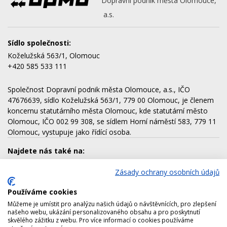
Dopravní podnik města Olomouce,
a.s.
Sídlo společnosti:
Koželužská 563/1, Olomouc
+420 585 533 111
Společnost Dopravní podnik města Olomouce, a.s., IČO
47676639, sídlo Koželužská 563/1, 779 00 Olomouc, je členem
koncernu statutárního města Olomouc, kde statutární město
Olomouc, IČO 002 99 308, se sídlem Horní náměstí 583, 779 11
Olomouc, vystupuje jako řídící osoba.
Najdete nás také na:
Zásady ochrany osobních údajů
Používáme cookies
Dalšími členy koncernu jsou:
Můžeme je umístit pro analýzu našich údajů o návštěvnících, pro zlepšení
AQUAPARK OLOMOUC, a.s.
našeho webu, ukázání personalizovaného obsahu a pro poskytnutí
skvělého zážitku z webu. Pro více informací o cookies používáme
Lesy města Olomouce, a.s.