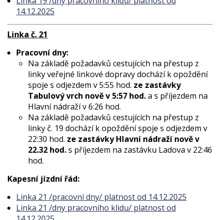
Linka 19 /dny pracovního klidu/ platnost od
14.12.2025
Linka č. 21
Pracovní dny:
Na základě požadavků cestujících na přestup z
linky veřejné linkové dopravy dochází k opoždění
spoje s odjezdem v 5:55 hod.
ze zastávky
Tabulový vrch nově v 5:57 hod.
a s příjezdem na
Hlavní nádraží v 6:26 hod.
Na základě požadavků cestujících na přestup z
linky č. 19 dochází k opoždění spoje s odjezdem v
22:30 hod.
ze zastávky Hlavní nádraží nově v
22.32 hod.
s příjezdem na zastávku Ladova v 22:46
hod.
Kapesní jízdní řád:
Linka 21 /pracovní dny/ platnost od 14.12.2025
Linka 21 /dny pracovního klidu/ platnost od
14.12.2025