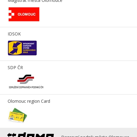
Magistrát města Olomouce
IDSOK
SDP ČR
Olomouc region Card