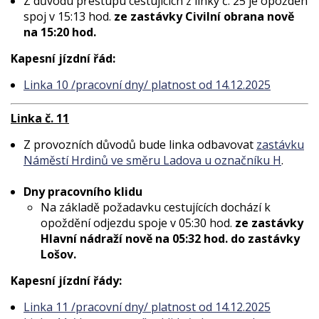
Z důvodu přestupu cestujících z linky č. 25 je opožděn
spoj v 15:13 hod.
ze zastávky Civilní obrana nově
na 15:20 hod.
Kapesní jízdní řád:
Linka 10 /pracovní dny/ platnost od 14.12.2025
Linka č. 11
Z provozních důvodů bude linka odbavovat
zastávku
Náměstí Hrdinů ve směru Ladova u označníku H
.
Dny pracovního klidu
Na základě požadavku cestujících dochází k
opoždění odjezdu spoje v 05:30 hod.
ze zastávky
Hlavní nádraží nově na 05:32 hod. do zastávky
Lošov.
Kapesní jízdní řády:
Linka 11 /pracovní dny/ platnost od 14.12.2025