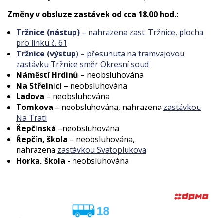
Změny v obsluze zastávek od cca 18.00 hod.:
Tržnice (nástup)
– nahrazena zast. Tržnice, plocha
pro linku č. 61
Tržnice (výstup
) – přesunuta na tramvajovou
zastávku Tržnice směr Okresní soud
Náměstí Hrdinů
– neobsluhována
Na Střelnici
– neobsluhována
Ladova
– neobsluhována
Tomkova
– neobsluhována, nahrazena
zastávkou
Na Trati
Řepčínská
–neobsluhována
Řepčín, škola
– neobsluhována,
nahrazena
zastávkou Svatoplukova
Horka, škola
- neobsluhována