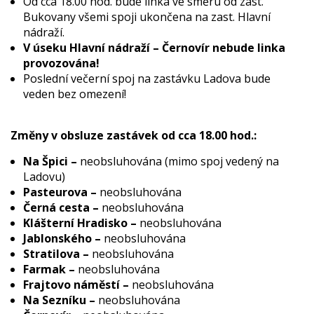
Od cca 18.00 hod. bude linka ve směru od zast.
Bukovany všemi spoji ukončena na zast. Hlavní
nádraží.
V úseku Hlavní nádraží – Černovír
nebude linka
provozována!
Poslední večerní spoj na zastávku Ladova bude
veden bez omezení!
Změny v obsluze zastávek od cca 18.00 hod.:
Na Špici –
neobsluhována (mimo spoj vedený na
Ladovu)
Pasteurova –
neobsluhována
Černá cesta –
neobsluhována
Klášterní Hradisko –
neobsluhována
Jablonského –
neobsluhována
Stratilova –
neobsluhována
Farmak –
neobsluhována
Frajtovo náměstí –
neobsluhována
Na Sezníku –
neobsluhována