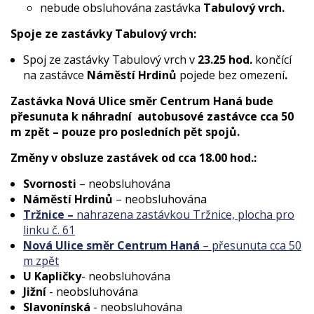
nebude obsluhována zastávka
Tabulový vrch.
Spoje ze zastávky Tabulový vrch:
Spoj ze zastávky Tabulový vrch v
23.25 hod.
končící
na zastávce
Náměstí Hrdinů
pojede bez omezení
.
Zastávka Nová Ulice směr Centrum Haná bude
přesunuta k náhradní
autobusové zastávce cca 50
m zpět – pouze pro posledních pět spojů.
Změny v obsluze zastávek od cca 18.00 hod.:
Svornosti
– neobsluhována
Náměstí Hrdinů
– neobsluhována
Tržnice –
nahrazena zastávkou Tržnice, plocha pro
linku č. 61
Nová Ulice směr Centrum Haná
– přesunuta cca 50
m zpět
U Kapličky
- neobsluhována
Jižní
- neobsluhována
Slavonínská
- neobsluhována