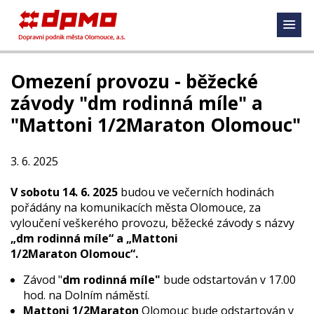
Omezení provozu - běžecké
závody "dm rodinná míle" a
"Mattoni 1/2Maraton Olomouc"
3. 6. 2025
V sobotu 14. 6. 2025
budou ve večerních hodinách
pořádány na komunikacích města Olomouce, za
vyloučení veškerého provozu, běžecké závody s názvy
„dm rodinná míle“ a „Mattoni
1/2Maraton Olomouc“.
Závod "
dm rodinná míle"
bude odstartován v 17.00
hod. na Dolním náměstí.
Mattoni 1/2Maraton
Olomouc bude odstartován v