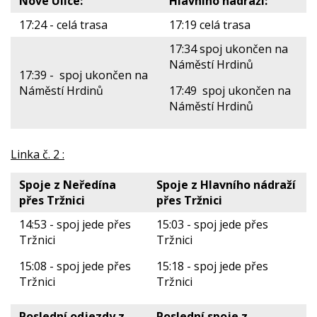
Nové Ulice:
Hlavního nádraží:
17:24 - celá trasa
17:19 celá trasa
17:34 spoj ukončen na
Náměstí Hrdinů
17:39 - spoj ukončen na
Náměstí Hrdinů
17:49 spoj ukončen na
Náměstí Hrdinů
Linka č. 2 :
Spoje z Neředína
Spoje z Hlavního nádraží
přes Tržnici
přes Tržnici
14:53 - spoj jede přes
15:03 - spoj jede přes
Tržnici
Tržnici
15:08 - spoj jede přes
15:18 - spoj jede přes
Tržnici
Tržnici
Poslední odjezdy z
Poslední spoje z