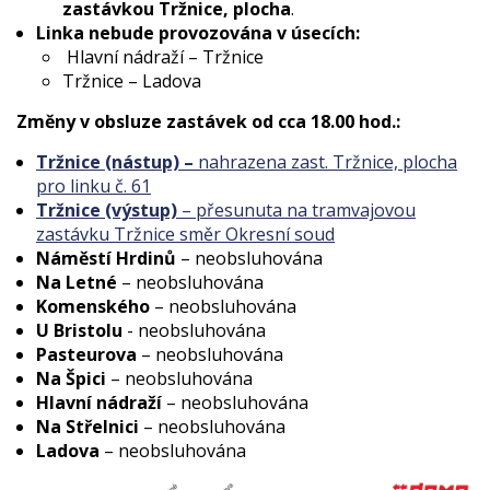
zastávkou Tržnice, plocha
.
Linka nebude provozována v úsecích:
Hlavní nádraží – Tržnice
Tržnice – Ladova
Změny v obsluze zastávek od cca 18.00 hod.:
Tržnice (nástup) –
nahrazena zast. Tržnice, plocha
pro linku č. 61
Tržnice (výstup)
– přesunuta na tramvajovou
zastávku Tržnice směr Okresní soud
Náměstí Hrdinů
– neobsluhována
Na Letné
– neobsluhována
Komenského
– neobsluhována
U Bristolu
- neobsluhována
Pasteurova
– neobsluhována
Na Špici
– neobsluhována
Hlavní nádraží
– neobsluhována
Na Střelnici
– neobsluhována
Ladova
– neobsluhována