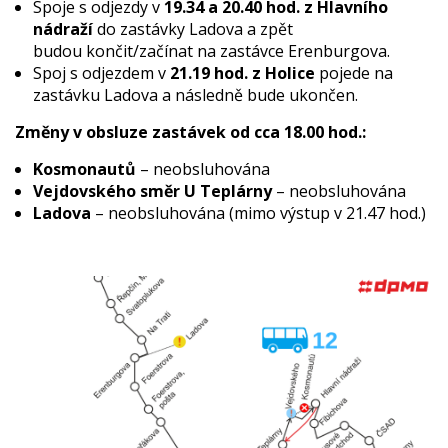
Spoje s odjezdy v
19.34 a 20.40 hod. z Hlavního
nádraží
do zastávky Ladova a zpět
budou končit/začínat na zastávce Erenburgova.
Spoj s odjezdem v
21.19 hod. z Holice
pojede na
zastávku Ladova a následně bude ukončen.
Změny v obsluze zastávek od cca 18.00 hod.:
Kosmonautů
– neobsluhována
Vejdovského směr U Teplárny
– neobsluhována
Ladova
– neobsluhována (mimo výstup v 21.47 hod.)