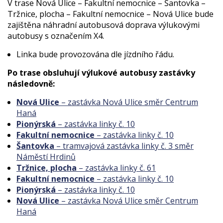
V trase Nová Ulice – Fakultní nemocnice – Šantovka –
Tržnice, plocha – Fakultní nemocnice – Nová Ulice bude
zajištěna náhradní autobusová doprava výlukovými
autobusy s označením X4.
Linka bude provozována dle jízdního řádu.
Po trase obsluhují výlukové autobusy zastávky
následovně:
Nová Ulice
– zastávka Nová Ulice směr Centrum
Haná
Pionýrská
– zastávka linky č. 10
Fakultní nemocnice
– zastávka linky č. 10
Šantovka
– tramvajová zastávka linky č. 3 směr
Náměstí Hrdinů
Tržnice, plocha
– zastávka linky č. 61
Fakultní nemocnice
– zastávka linky č. 10
Pionýrská
– zastávka linky č. 10
Nová Ulice
– zastávka Nová Ulice směr Centrum
Haná