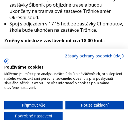
zastávky Šibeník po objízdné trase a budou
ukončeny na tramvajové zastávce Tržnice směr
Okresní soud.
Spoj s odjezdem v 17.15 hod. ze zastávky Chomoutov,
škola bude ukončen na zastávce Tržnice.
Změny v obsluze zastávek od cca 18.00 hod.:
Náměstí Hrdinů
– neobsluhována
Zásady ochrany osobních údajů
Tržnice (nástup)
– nahrazena zast. Tržnice, plocha
pro linku č. 61
Používáme cookies
Tržnice (výstup)
– přesunuta na tramvajovou
Můžeme je umístit pro analýzu našich údajů o návštěvnících, pro zlepšení
zastávku Tržnice směr Okresní soud
našeho webu, ukázání personalizovaného obsahu a pro poskytnutí
Envelopa
– neobsluhována
skvělého zážitku z webu. Pro více informací o cookies používáme
otevřené nastavení.
17. listopadu
– neobsluhována
Černá cesta
– neobsluhována
Klášterní Hradisko
– neobsluhována
Přijmout vše
Pouze základní
Chat
Jablonského
– neobsluhována
Stratilova
– neobsluhována
Podrobné nastavení
Farmak
– neobsluhována
Horka, škola
- neobsluhována