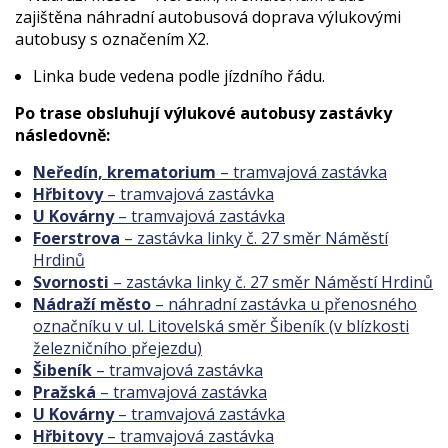
zajištěna náhradní autobusová doprava výlukovými
autobusy s označením X2.
Linka bude vedena podle jízdního řádu.
Po trase obsluhují výlukové autobusy zastávky
následovně:
Neředín, krematorium
– tramvajová zastávka
Hřbitovy
– tramvajová zastávka
U Kovárny
– tramvajová zastávka
Foerstrova
– zastávka linky č. 27 směr Náměstí
Hrdinů
Svornosti
– zastávka linky č. 27 směr Náměstí Hrdinů
Nádraží město
– náhradní zastávka u přenosného
označníku v ul. Litovelská směr Šibeník (v blízkosti
železničního přejezdu)
Šibeník
– tramvajová zastávka
Pražská
– tramvajová zastávka
U Kovárny
– tramvajová zastávka
Hřbitovy
– tramvajová zastávka