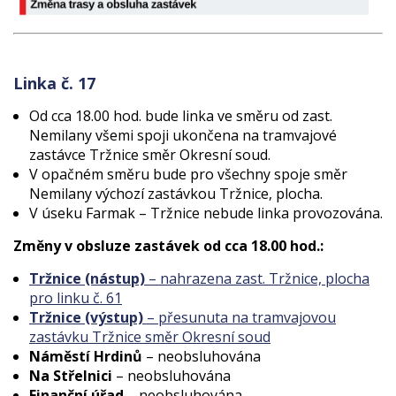
Linka č. 17
Od cca 18.00 hod. bude linka ve směru od zast.
Nemilany všemi spoji ukončena na tramvajové
zastávce Tržnice směr Okresní soud.
V opačném směru bude pro všechny spoje směr
Nemilany výchozí zastávkou Tržnice, plocha.
V úseku Farmak – Tržnice nebude linka provozována.
Změny v obsluze zastávek od cca 18.00 hod.:
Tržnice (nástup)
– nahrazena zast. Tržnice, plocha
pro linku č. 61
Tržnice (výstup)
– přesunuta na tramvajovou
zastávku Tržnice směr Okresní soud
Náměstí Hrdinů
– neobsluhována
Na Střelnici
– neobsluhována
Finanční úřad
– neobsluhována