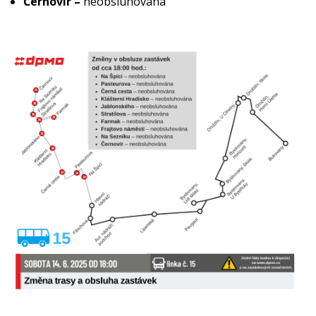
Černovír –
neobsluhována