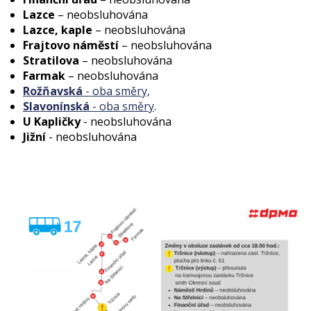
Lazce
– neobsluhována
Lazce, kaple
– neobsluhována
Frajtovo náměstí
– neobsluhována
Stratilova
– neobsluhována
Farmak
– neobsluhována
Rožňavská
- oba směry,
Slavonínská
- oba směry
.
U Kapličky
- neobsluhována
Jižní
- neobsluhována