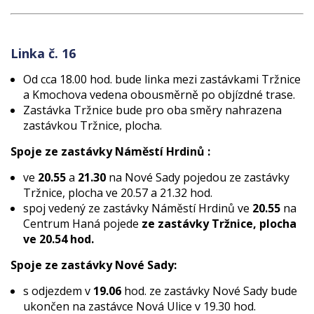
Linka č. 16
Od cca 18.00 hod. bude linka mezi zastávkami Tržnice
a Kmochova vedena obousměrně po objízdné trase.
Zastávka Tržnice bude pro oba směry nahrazena
zastávkou Tržnice, plocha.
Spoje ze zastávky Náměstí Hrdinů :
ve
20.55
a
21.30
na Nové Sady pojedou ze zastávky
Tržnice, plocha ve 20.57 a 21.32 hod.
spoj vedený ze zastávky Náměstí Hrdinů ve
20.55
na
Centrum Haná pojede
ze zastávky Tržnice, plocha
ve 20.54 hod.
Spoje ze zastávky Nové Sady:
s odjezdem v
19.06
hod. ze zastávky Nové Sady bude
ukončen na zastávce Nová Ulice v 19.30 hod.