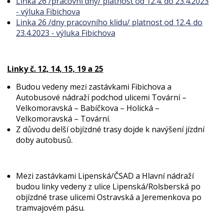
Linka 26 /pracovní dny/ platnost od 12.4. do 23.4.2023
- výluka Fibichova
Linka 26 /dny pracovního klidu/ platnost od 12.4. do
23.4.2023 - výluka Fibichova
Linky č. 12, 14, 15, 19 a 25
Budou vedeny mezi zastávkami Fibichova a
Autobusové nádraží podchod ulicemi Tovární –
Velkomoravská – Babíčkova – Holická –
Velkomoravská – Tovární.
Z důvodu delší objízdné trasy dojde k navýšení jízdní
doby autobusů.
Mezi zastávkami Lipenská/ČSAD a Hlavní nádraží
budou linky vedeny z ulice Lipenská/Rolsberská po
objízdné trase ulicemi Ostravská a Jeremenkova po
tramvajovém pásu.