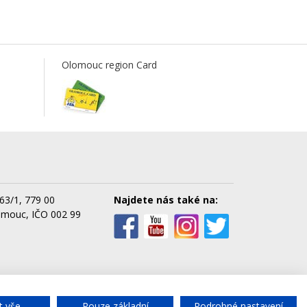
Olomouc region Card
63/1, 779 00
Najdete nás také na:
omouc, IČO 002 99
cké služby města Olomouce, a.s.
t vše
Pouze základní
Podrobné nastavení