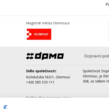
P
Magistrát města Olomouce
Dopravní pod
Sídlo společnosti:
Společnost Dopr
Olomouc, je čle
Koželužská 563/1, Olomouc
308, se sídlem H
+420 585 533 111
Dalšími členy koncernu jsou:
AQUAPARK OLOMOUC, a.s.