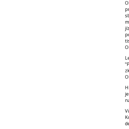
O
p
sb
m
j
p
t
O
L
"
z
O
H
j
n
V
K
d