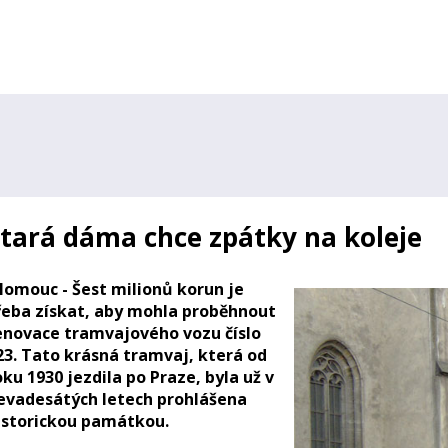
tará dáma chce zpátky na koleje
lomouc - Šest milionů korun je
řeba získat, aby mohla proběhnout
enovace tramvajového vozu číslo
23. Tato krásná tramvaj, která od
oku 1930 jezdila po Praze, byla už v
evadesátých letech prohlášena
istorickou památkou.