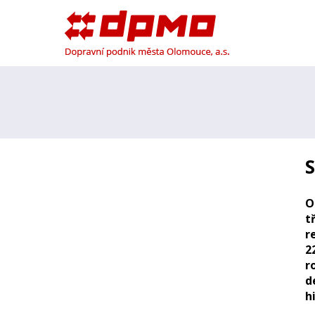
S
O
t
r
2
r
d
h