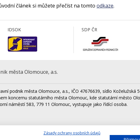
ůvodní článek si můžete přečíst na tomto
odkaze
.
IDSOK
SDP ČR
nik města Olomouce, a.s.
avní podnik města Olomouce, a.s., IČO 47676639, sídlo Koželužská 5
nem koncernu statutárního města Olomouc, kde statutární město Ol
orní náměstí 583, 779 11 Olomouc, vystupuje jako řídící osoba.
Zásady ochrany osobních údajů
Lesy města Olomouce, a.s.
Techni
Přijmou