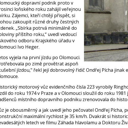
lomoucký dopravní podnik proto v
rosinci loňského roku zahájil veřejnou
írku. Zájemci, kteří chtějí přispět, si
ohou zakoupit různé druhy čestných
ízdenek. „Sbírka potrvá minimálně do
oloviny příštího roku,“ uvedl vedoucí
iskového odboru Krajského úřadu v
lomouci Ivo Heger.
etos vyjela na první jízdu po Olomouci.
Potřebovala po zimě provětrat aspoň
kušební jízdou," řekl její dobrovolný řidič Ondřej Pícha ji
lomouce.
istorický motorový vůz evidenčního čísla 223 vyrobily Ringh
ezdil do roku 1974 v Praze a v Olomouci sloužil do roku 1981 
adšenců místního dopravního podniku zrenovovala do historic
ůz je obousměrný a jak uvedl jeho pečovatel Ondřej Pícha, p
onstrukční maximální rychlost je 35 km/h. Dvakrát si historic
evadesátých letech ve filmu Záhada hlavolamu a Doktoru Živ