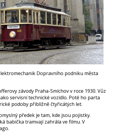
nak elektromechanik Dopravního podniku města
offerovy závody Praha-Smíchov v roce 1930. Vůz
jako servisní technické vozidlo. Poté ho parta
ké podoby přibližně čtyřicátých let.
omyslný předek je tam, kde jsou pojistky.
ká babička tramvají zahrála ve filmu. V
ago.