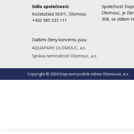
Sídlo společnosti:
Společnost Dopr
Olomouc, je čle
Koželužská 563/1, Olomouc
308, se sídlem H
+420 585 533 111
Dalšími členy koncernu jsou:
AQUAPARK OLOMOUC, a.s.
Správa nemovitostí Olomouc, a.s.
Copyright © 2026 Dopravní podnik města Olomouce, a.s.