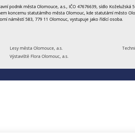
avní podnik města Olomouce, a.s., IČO 47676639, sídlo Koželužská 5
nem koncernu statutárního města Olomouc, kde statutární město Ol
orní náměstí 583, 779 11 Olomouc, vystupuje jako řídící osoba.
Lesy města Olomouce, a.s.
Techni
Výstaviště Flora Olomouc, a.s.