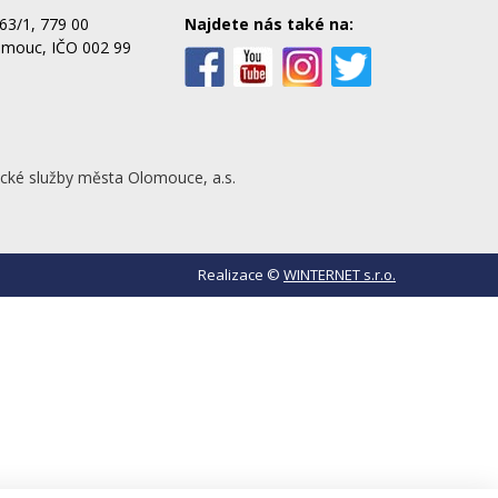
63/1, 779 00
Najdete nás také na:
omouc, IČO 002 99
cké služby města Olomouce, a.s.
Realizace ©
WINTERNET s.r.o.