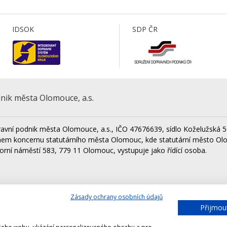
IDSOK
SDP ČR
nik města Olomouce, a.s.
avní podnik města Olomouce, a.s., IČO 47676639, sídlo Koželužská 5
nem koncernu statutárního města Olomouc, kde statutární město Ol
orní náměstí 583, 779 11 Olomouc, vystupuje jako řídící osoba.
Zásady ochrany osobních údajů
Lesy města Olomouce, a.s.
Techni
Přijmou
Výstaviště Flora Olomouc, a.s.