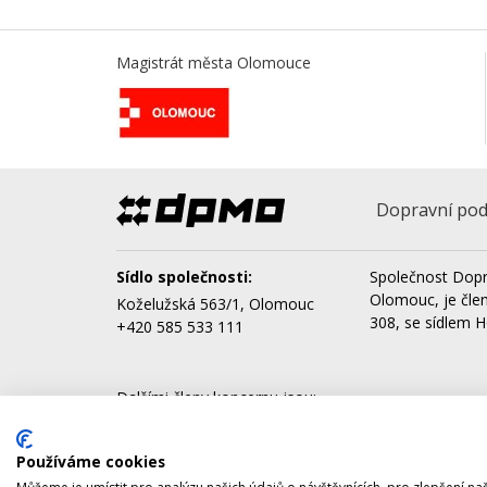
Magistrát města Olomouce
Dopravní pod
Sídlo společnosti:
Společnost Dopr
Olomouc, je čle
Koželužská 563/1, Olomouc
308, se sídlem H
+420 585 533 111
Dalšími členy koncernu jsou:
AQUAPARK OLOMOUC, a.s.
Správa nemovitostí Olomouc, a.s.
Používáme cookies