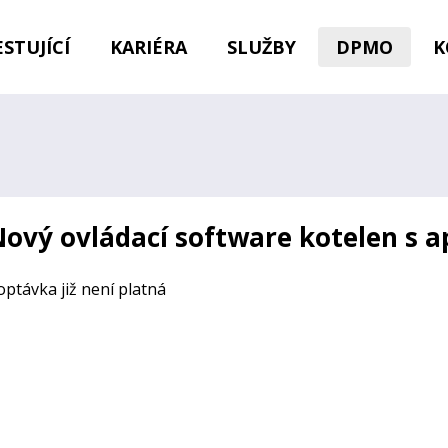
STUJÍCÍ
KARIÉRA
SLUŽBY
DPMO
K
ový ovládací software kotelen s a
optávka již není platná