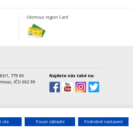
Olomouc region Card
63/1, 779 00
Najdete nás také na:
omouc, IČO 002 99
cké služby města Olomouce, a.s.
t vše
Pouze základní
Podrobné nastavení
Chat
- rychlý dotaz