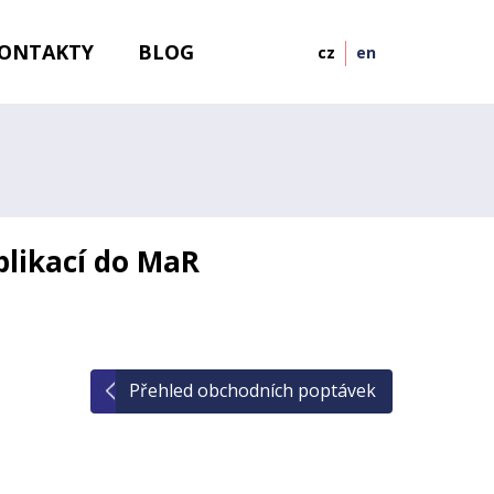
ONTAKTY
BLOG
cz
en
plikací do MaR
Přehled obchodních poptávek